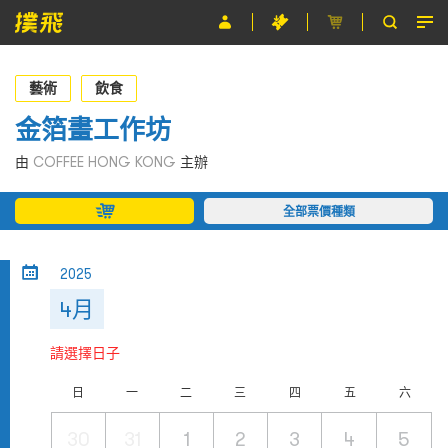
節目
藝術
飲食
主辦單位
金箔畫工作坊
關於撲飛
由
COFFEE HONG KONG
主辦
條款及細則
全部票價種類
EN
2025
4月
請選擇日子
日
一
二
三
四
五
六
30
31
1
2
3
4
5