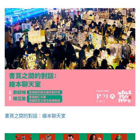
書頁之間的對話：繪本聊天室