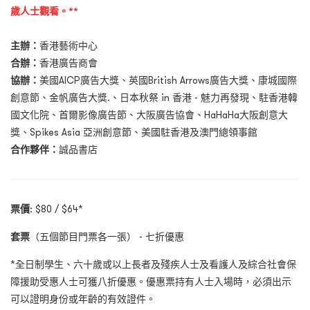
歲人士觀看。**
主辦：
香港藝術中心
合辦：
香港廣告商會
協辦：
美國AICP廣告大獎、英國British Arrows廣告大獎、康城國際
創意節、金帆廣告大獎.、日本秋祭 in 香港 - 魅力再發現、駐香港韓
國文化院、首爾影像廣告節、大阪廣告協會、HaHaHa大阪創意大
獎、Spikes Asia 亞洲創意節、美國駐香港及澳門總領事館
合作夥伴：
誠品書店
票價
: $80 / $64*
套票
（五個節目門票各一張） - 七折優惠
*全日制學生、六十歲或以上長者及殘疾人士及看護人及綜合社會保
障援助受惠人士可獲八折優惠。優惠票持有人士入場時，必須出示
可以證明身份或年齡的有效證件。