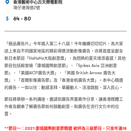
香港藝術中心古天樂電影院
灣仔港灣道2號
64 - 80
「極品廣告片」今年踏入第二十八屆！今年繼續切切切片，為大家
送上來自不同國家地區的精彩得獎流動影像廣告，亦將首度呈獻全
新日本節目「HaHaHa大阪創意獎」，為悶熱的夏天增添喜感！其他
節目包括殿堂級「康城國際創意節」、「Spikes Asia 亞洲創意
節」、「美國AICP廣告大獎」、「英國 British Arrows 廣告大
獎」、「首爾影像廣告節」及「香港金帆廣告大獎」。本中心精選
的廣告，一如以往：動感澎拜、華麗動人、活潑跳脫、深入民心。
節目將舉辦一系列講座，邀請到廣告界嘉賓作分享，讓香港媒體工
作者及觀衆了解廣告節如何鼓勵創意，和廣告在流行文化中的位
置。
**️節目一：2021 康城國際創意節精選 被評為三級節目，只准年滿18