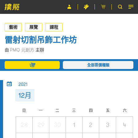
節目
藝術
展覽
課程
主辦單位
雷射切割吊飾工作坊
關於撲飛
由
PMQ 元創方
主辦
條款及細則
全部票價種類
EN
2021
12月
日
一
二
三
四
五
六
28
29
30
1
2
3
4