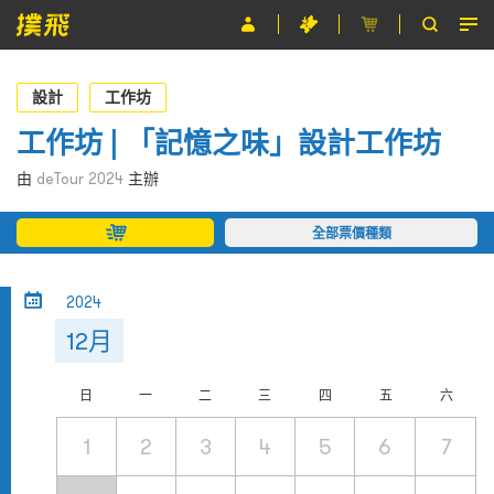
節目
設計
工作坊
主辦單位
工作坊 | 「記憶之味」設計工作坊
關於撲飛
由
deTour 2024
主辦
條款及細則
全部票價種類
EN
2024
12月
日
一
二
三
四
五
六
1
2
3
4
5
6
7