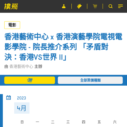
節目
電影
主辦單位
香港藝術中心 x 香港演藝學院電視電
影學院 - 院長推介系列 「矛盾對
關於撲飛
決：香港VS世界 II」
條款及細則
由
香港藝術中心
主辦
EN
全部票價種類
2023
4月
日
一
二
三
四
五
六