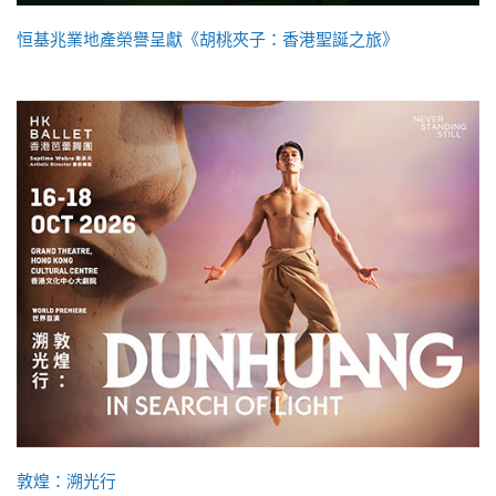
恒基兆業地產榮譽呈獻《胡桃夾子：香港聖誕之旅》
敦煌：溯光行