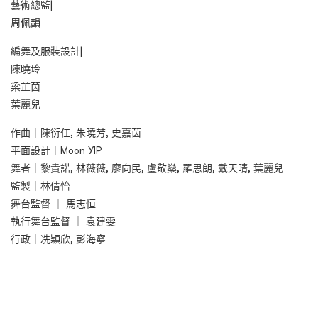
藝術總監|
周佩韻
編舞及服裝設計|
陳曉玲
梁芷茵
葉麗兒
作曲｜陳衍任, 朱曉芳, 史嘉茵
平面設計｜Moon YIP
舞者｜黎貴諾, 林薇薇, 廖向民, 盧敬燊, 羅思朗, 戴天晴, 葉麗兒
監製｜林倩怡
舞台監督 ｜ 馬志恒
執行舞台監督 ｜ 袁建雯
行政｜冼穎欣, 彭海寧