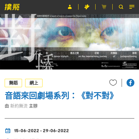
節目
主辦單位
關於撲飛
條款及細則
EN
舞蹈
網上
音語來回劇場系列：《對不對》
由
新約舞流
主辦
15-06-2022 - 29-06-2022