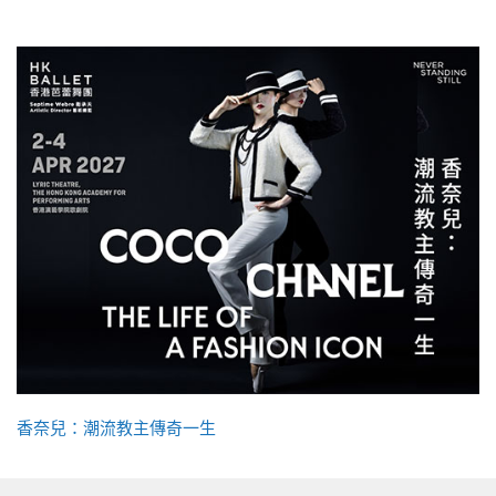
香奈兒：潮流教主傳奇一生