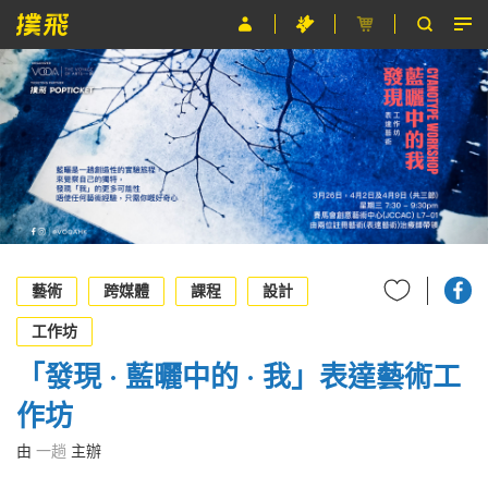
節目
主辦單位
關於撲飛
條款及細則
EN
藝術
跨媒體
課程
設計
工作坊
「發現 · 藍曬中的 · 我」表達藝術工
作坊
由
一趟
主辦