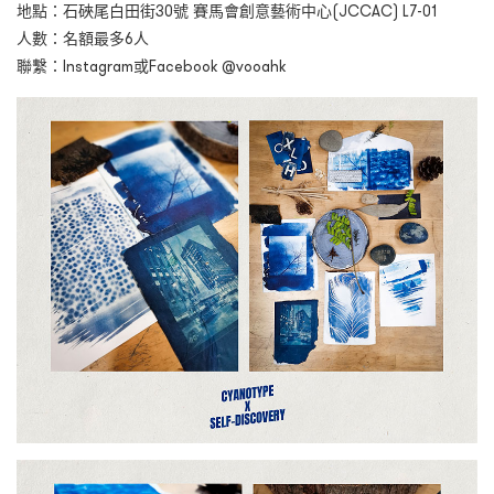
地點：石硤尾白田街30
號 賽馬會創意藝術中心
(JCCAC) L7-01
人數：名額最多6
人
聯繫：Instagram或Facebook @vooahk