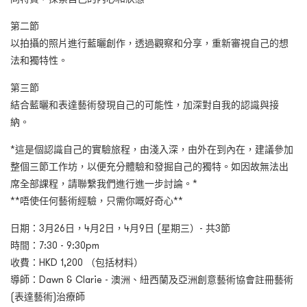
第二節
以拍攝的照片進行藍曬創作，透過觀察和分享，重新審視自己的想
法和獨特性。
第三節
結合藍曬和表達藝術發現自己的可能性，加深對自我的認識與接
納。
*
這是個認識自己的實驗旅程，由淺入深，由外在到內在，建議參加
整個三節工作坊，以便充分體驗和發掘自己的獨特。如因故無法出
席全部課程，請聯繫我們進行進一步討論。
*
**
唔使任何藝術經驗，只需你嘅好奇心
**
日期：3
月
26
日，
4
月
2
日，
4
月
9
日
(
星期三）
-
共
3
節
時間：7:30 - 9:30pm
收費：HKD 1,200
（包括材料）
導師：Dawn & Clarie -
澳洲、紐西蘭及亞洲創意藝術協會註冊藝術
(
表達藝術
)
治療師