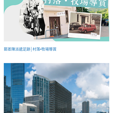
郵差陳派遞足跡│村落•牧場導賞