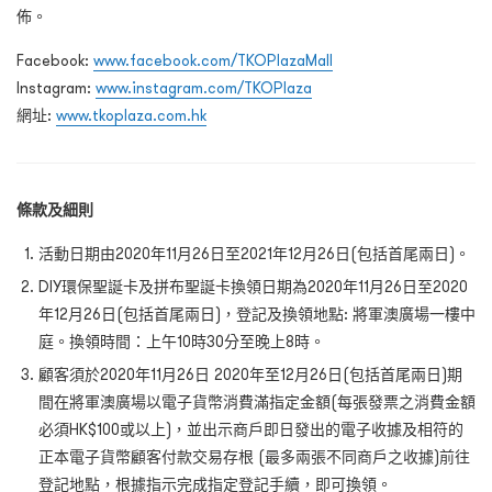
佈。
Facebook:
www.facebook.com/TKOPlazaMall
Instagram:
www.instagram.com/TKOPlaza
網址:
www.tkoplaza.com.hk
條款及細則
活動日期由2020年11月26日至2021年12月26日(包括首尾兩日)。
DIY環保聖誕卡及拼布聖誕卡換領日期為2020年11月26日至2020
年12月26日(包括首尾兩日)，登記及換領地點: 將軍澳廣場一樓中
庭。換領時間：上午10時30分至晚上8時。
顧客須於
2020
年
11
月
26
日
2020
年
至
12
月
26
日
(包括首尾兩日)期
間在將軍澳廣場以電子貨幣消費滿指定金額(每張發票之消費金額
必須HK$100或以上)，並出示商戶即日發出的電子收據及相符的
正本電子貨幣顧客付款交易存根 (最多兩張不同商戶之收據)前往
登記地點，根據指示完成指定登記手續，即可換領。