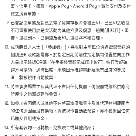
事、信用卡、銀聯、Apple Pay、Android Pay、微信支付及支付
寳之消費單據。
已登記之單據及對應之電子貨幣存根將會被蓋印，已蓋印之收據
不可重複使用於是次活動內其他推廣及優惠。逾期(非即日)、重
覆、單據副本、已損毀及複印之單據將不獲受理。
成功購買之人士 (「參加者」)，將收到主辦單位透過電郵發送的
個別通知及確認電郵。於指定日期前前往指定換領位置並向工作
人員出示確認QR碼（在手提裝置顯示或印出皆可）進行登記確
認方可換領；逾時出席、未能出示確認電郵及未有出席的參加
者，將被視作自動放棄。
將軍澳廣場業主及其代理不會因任何機器、伺服器或網絡供應商
所產生之錯漏或延誤負責。
如參加者因個人或其他不在將軍澳廣場業主及其代理控制範圍內
的任何原因而沒有換領，將被視作自動放棄論，亦不獲退回任何
已繳交費用或按金。
所有套裝均不可轉換、兌換現金或其他貨品；