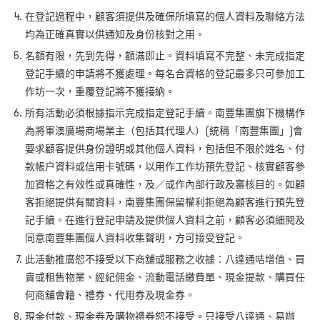
在登記過程中，顧客須提供及確保所填寫的個人資料及聯絡方法
均為正確真實以供通知及身份核對之用。
名額有限，先到先得，額滿即止。資料填寫不完整、未完成指定
登記手續的申請將不獲處理。每名合資格的登記最多只可參加工
作坊一次，重覆登記將不獲接納。
所有活動必須根據指示完成指定登記手續。南豐集團旗下機構作
為將軍澳廣場商場業主（包括其代理人）(統稱「南豐集團」)會
要求顧客提供身份證明或其他個人資料，包括但不限於姓名、付
款帳户資料或信用卡號碼，以用作工作坊預先登記、核實顧客參
加資格之有效性或真確性，及／或作內部行政及審核目的。如顧
客拒絕提供有關資料，南豐集團保留權利拒絕為顧客進行預先登
記手續。在進行登記申請及提供個人資料之前，顧客必須細閱及
同意南豐集團個人資料收集聲明，方可接受登記。
此活動推廣恕不接受以下商舖或服務之收據：八達通咭增值、買
賣或租售物業、經紀佣金、流動電話繳費單、現金提款、購買任
何商舖會籍、禮券、代用券及現金券。
現金付款、現金券及購物禮券恕不接受。只接受八達通、易辦