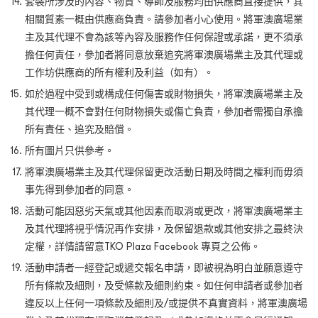
套裝所涉及的內容、物資、導師及服務均由供應商直接提供，其
相關質素一概由供應商負責。請參加者小心使用。將軍澳廣場業
主及其代理不會為該等內容及服務作任何保證或承諾，更不須承
擔任何責任，參加者將同意放棄追究將軍澳廣場業主及其代理或
工作坊供應商的所有權利及利益（如有）。
如於過程中受到或構成任何傷害或財物損失，將軍澳廣場業主及
其代理一概不會對任何財物損失或傷亡負責，參加者需獨自承擔
所有責任、追究及賠償。
所有圖片只供參考。
將軍澳廣場業主及其代理保留更改活動日期及時間之權利而毋須
事先得到參加者的同意。
活動可能因惡劣天氣或其他因素而取消或更改，將軍澳廣場業主
及其代理將視乎情況再作安排，及保留退款或其他安排之最終決
定權，詳情請留意TKO Plaza Facebook 專頁之公佈。
活動申請者一經登記或遞交報名申請，即被視為明白並願意遵守
所有條款及細則，及受條款及細則約束。如任何申請者或參加者
違反以上任何一項條款及細則及/或提供不真實資料，將軍澳廣場