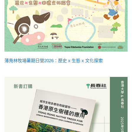
薄鳧林牧場暑期日營2026：歷史 x 生態 x 文化探索