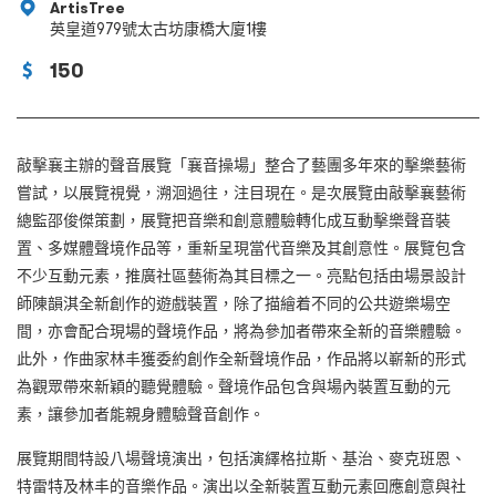
ArtisTree
英皇道979號太古坊康橋大廈1樓
150
敲擊襄主辦的聲音展覽「襄音操場」整合了藝團多年來的擊樂藝術
嘗試，以展覽視覺，溯洄過往，注目現在。是次展覽由敲擊襄藝術
總監邵俊傑策劃，展覽把音樂和創意體驗轉化成互動擊樂聲音裝
置、多媒體聲境作品等，重新呈現當代音樂及其創意性。展覽包含
不少互動元素，推廣社區藝術為其目標之一。亮點包括由場景設計
師陳韻淇全新創作的遊戲裝置，除了描繪着不同的公共遊樂場空
間，亦會配合現場的聲境作品，將為參加者帶來全新的音樂體驗。
此外，作曲家林丰獲委約創作全新聲境作品，作品將以嶄新的形式
為觀眾帶來新穎的聽覺體驗。聲境作品包含與場內裝置互動的元
素，讓參加者能親身體驗聲音創作。
展覽期間特設八場聲境演出，包括演繹格拉斯、基治、麥克班恩、
特雷特及林丰的音樂作品。演出以全新裝置互動元素回應創意與社