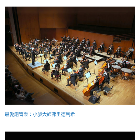
最愛銅管樂：小號大師弗里德利希