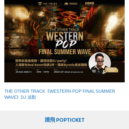
THE OTHER TRACK《WESTERN POP FINAL SUMMER
WAVE》DJ 派對
撲飛 POPTICKET