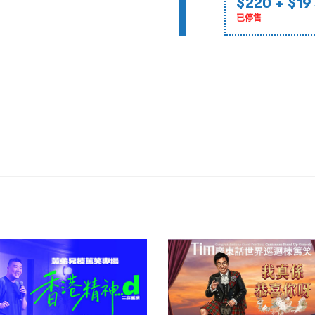
$220
+ $19
已停售