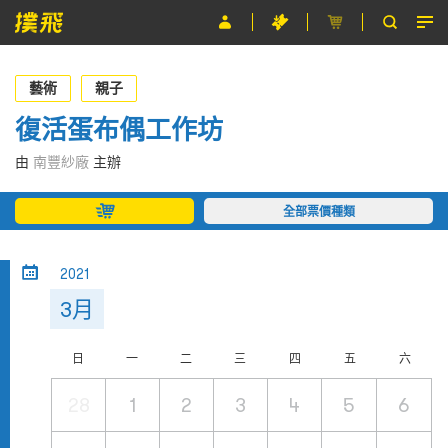
節目
藝術
親子
主辦單位
復活蛋布偶工作坊
關於撲飛
由
南豐紗廠
主辦
條款及細則
全部票價種類
EN
2021
3月
日
一
二
三
四
五
六
28
1
2
3
4
5
6