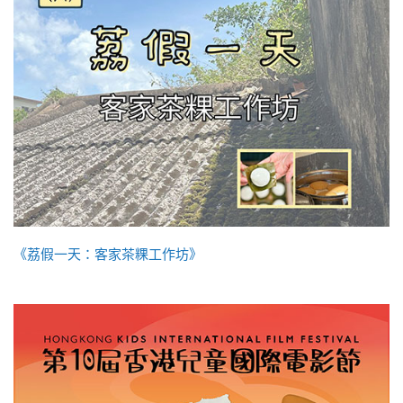
《荔假一天：客家茶粿工作坊》