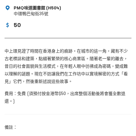
PMQ味道圖書館 (H504)
中環鴨巴甸街35號
50
中上環見證了時間在香港身上的痕跡。在城市的這一角，藏有不少
古老標誌和建築，點綴著繁榮的核心商業區。隨著老一輩的離去，
昔日的社會面貌與生活模式，在年輕人眼中彷彿成為密碼，變成難
以理解的謎題。現在不妨讓我們在工作坊中以實境解密的方式「看
見」它們，然後重新述說這些故事。
費用：免費 (須預付按金港幣$50，出席整個活動後將會獲全數退
還。)
備註：