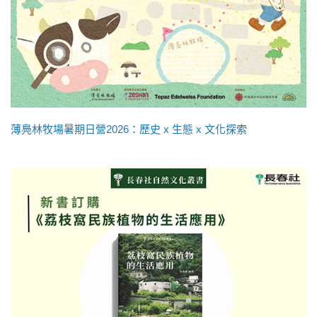
薄鳧林牧場暑期日營2026：歷史 x 生態 x 文化探索