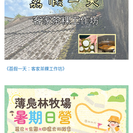
《荔假一天：客家茶粿工作坊》