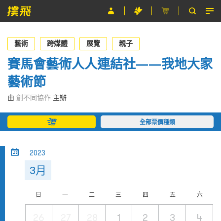
節目
藝術
跨媒體
展覽
親子
主辦單位
賽馬會藝術人人連結社——我地大家
藝術節
關於撲飛
由
創不同協作
主辦
條款及細則
全部票價種類
EN
2023
3月
日
一
二
三
四
五
六
26
27
28
1
2
3
4