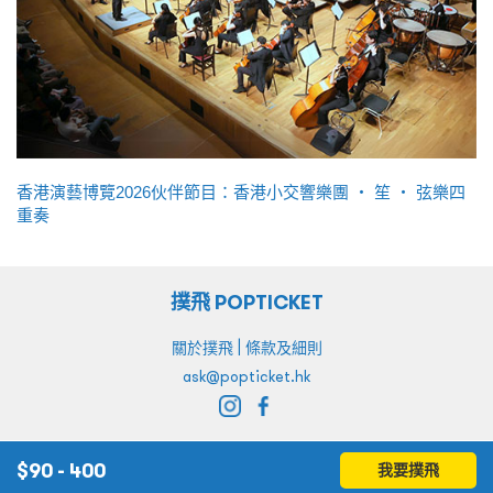
香港演藝博覽2026伙伴節目：香港小交響樂團 ‧ 笙 ‧ 弦樂四
重奏
撲飛 POPTICKET
|
關於撲飛
條款及細則
ask@popticket.hk
$
90 - 400
我要撲飛