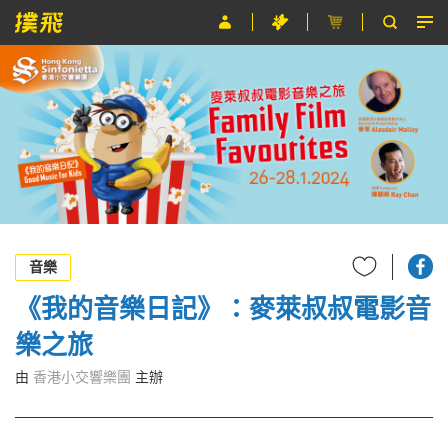
節目
主辦單位
關於撲飛
條款及細則
EN
音樂
《我的音樂日記》：麥萊叔叔電影音
樂之旅
由
香港小交響樂團
主辦