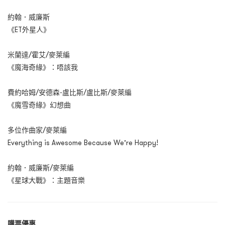
約翰．威廉斯
《ET外星人》
米蘭達/霍艾/麥萊編
《魔海奇緣》：唔該我
費約哈姆/安德森-盧比斯/盧比斯/麥萊編
《魔雪奇緣》幻想曲
多位作曲家/麥萊編
Everything is Awesome Because We’re Happy!
約翰．威廉斯/麥萊編
《星球大戰》：主題音樂
購票優
惠