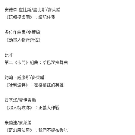
安德森-盧比斯/盧比斯/麥萊編
《玩轉極樂園》：請記住我
多位作曲家/麥萊編
《動畫人物齊齊估》
比才
第二《卡門》組曲：哈巴涅拉舞曲
約翰．威廉斯/麥萊編
《哈利波特》：霍格華茲的英雄
賈基諾/麥伊雲編
《超人特攻隊》：正義大作戰
米蘭達/麥萊編
《奇幻魔法屋》：我們不提布魯諾