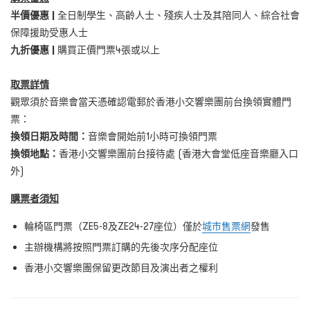
半價優惠
|
全日制學生、高齡人士、殘疾人士及其陪同人、綜合社會
保障援助受惠人士
九折優惠
|
購買正價門票4張或以上
取票詳
情
觀眾須於音樂會當天憑確認電郵於香港小交響樂團前台換領實體門
票：
換領日期及時間
：
音樂會開始前1
小時可換領門票
換領地點
：
香港小交響樂團前台接待處
(香港大會堂低座音樂廳入口
外)
購票者須
知
輪椅區門票（ZE5-8及ZE24-27座位）僅於
城市售票網
發售
主辦機構將按照門票訂購的先後次序分配座位
香港小交響樂團保留更改節目及演出者之權利