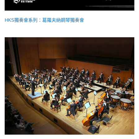
HKS獨奏會系列：葛羅夫納鋼琴獨奏會