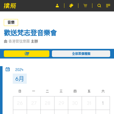
節目
音樂
主辦單位
歡送梵志登音樂會
關於撲飛
由
香港管弦樂團
主辦
條款及細則
全部票價種類
EN
2024
6月
日
一
二
三
四
五
六
26
27
28
29
30
31
1