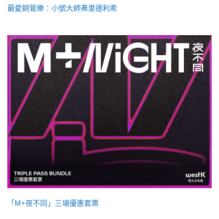
最愛銅管樂：小號大師弗里德利希
「M+夜不同」三場優惠套票