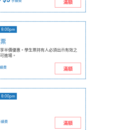
 $5
手續費
滿額
8:00pm
惠票
享半價優惠。學生票持有人必須出示有效之
可進場。
續費
滿額
8:00pm
手續費
滿額