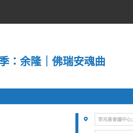
樂季：余隆｜佛瑞安魂曲