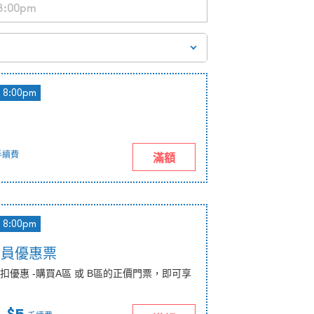
8:00pm
手續費
滿額
8:00pm
會員優惠票
優惠 -購買A區 或 B區的正價門票，即可享