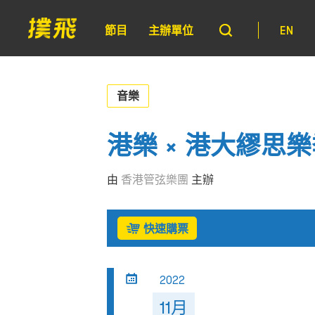
節目
主辦單位
EN
音樂
港樂 × 港大繆思
由
香港管弦樂團
主辦
快速購票
2022
11月