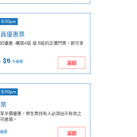
8:00pm
會員優惠票
優惠 -購買A區 或 B區的正價門票，即可享
 $5
手續費
滿額
8:00pm
惠票
享半價優惠。學生票持有人必須出示有效之
可進場。
續費
滿額