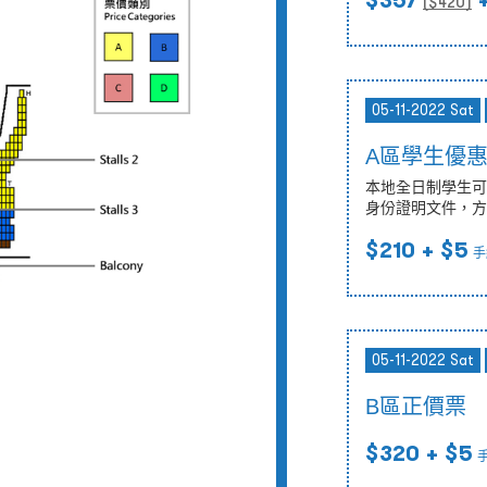
$357
+
($
420
)
05-11-2022 Sat
A區學生優
本地全日制學生可
身份證明文件，方
$210
+ $5
手
05-11-2022 Sat
B區正價票
$320
+ $5