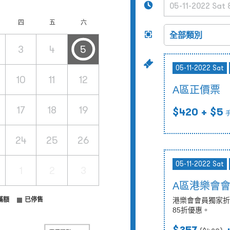
四
五
六
3
4
5
05-11-2022 Sat
10
11
12
A區正價票
17
18
19
$420
+ $5
24
25
26
05-11-2022 Sat
1
2
3
A區港樂會
滿額
已停售
港樂會會員獨家折扣
85折優惠。