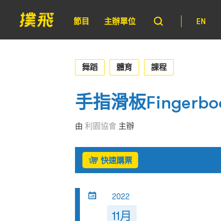
節目
主辦單位
EN
舞蹈
體育
課程
手指滑板Fingerb
由
利園協會
主辦
快速購票
2022
11月