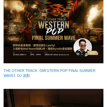
THE OTHER TRACK《WESTERN POP FINAL SUMMER
WAVE》DJ 派對