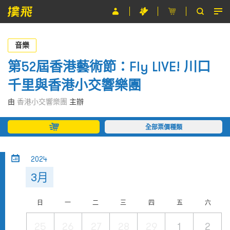
節目
音樂
主辦單位
第52屆香港藝術節：Fly LIVE! 川口
千里與香港小交響樂團
關於撲飛
由
香港小交響樂團
主辦
條款及細則
全部票價種類
EN
2024
3月
日
一
二
三
四
五
六
25
26
27
28
29
1
2