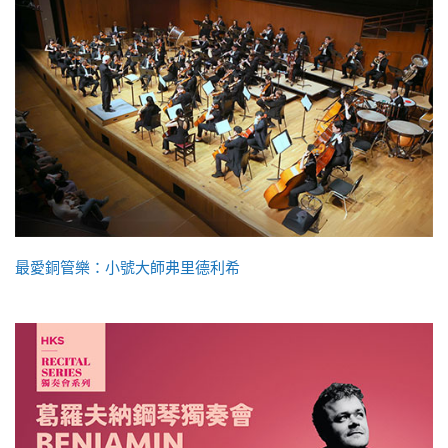
最愛銅管樂：小號大師弗里德利希