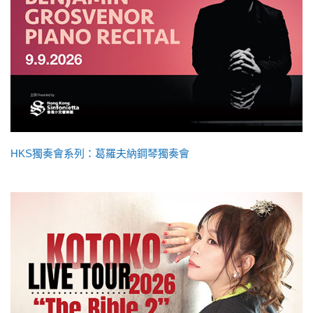
HKS獨奏會系列：葛羅夫納鋼琴獨奏會