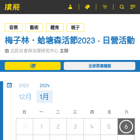
節目
音樂
藝術
體育
親子
主辦單位
梅子林．蛤塘森活節2023 - 日營活動
關於撲飛
由
公民社會與治理研究中心
主辦
條款及細則
全部票價種類
EN
2023
2024
12月
1月
日
一
二
三
四
五
六
31
1
2
3
4
5
6