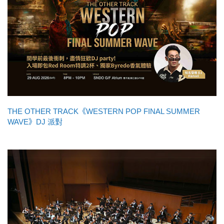
THE OTHER TRACK《WESTERN POP FINAL SUMMER
WAVE》DJ 派對