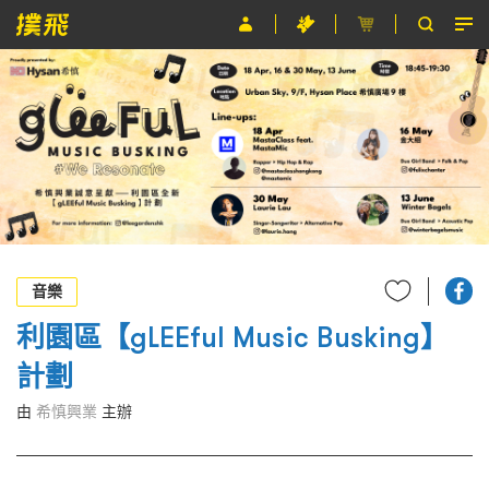
節目
主辦單位
關於撲飛
條款及細則
EN
音樂
利園區【gLEEful Music Busking】
計劃
由
希慎興業
主辦