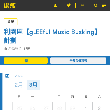
節目
音樂
主辦單位
利園區【gLEEful Music Busking】
計劃
關於撲飛
由
希慎興業
主辦
條款及細則
全部票價種類
EN
2024
2月
3月
日
一
二
三
四
五
六
25
26
27
28
29
1
2