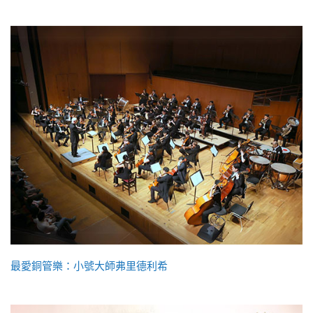
最愛銅管樂：小號大師弗里德利希