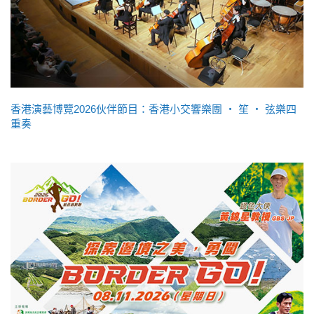
香港演藝博覽2026伙伴節目：香港小交響樂團 ‧ 笙 ‧ 弦樂四
重奏