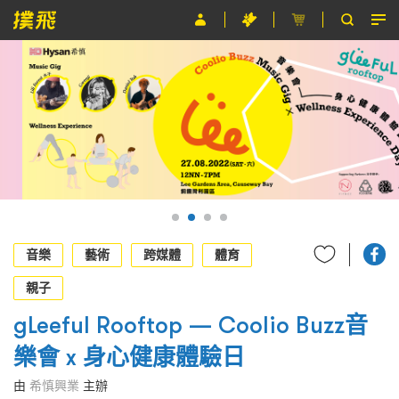
節目
主辦單位
關於撲飛
條款及細則
EN
音樂
藝術
跨媒體
體育
親子
gLeeful Rooftop — Coolio Buzz音
樂會 x 身心健康體驗日
由
希慎興業
主辦