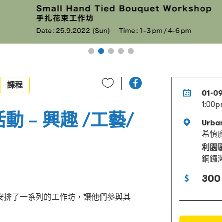
課程
01-0
1:00p
活動 – 興趣 /工藝/
Urba
希慎
利園
銅鑼
300 
安排了一系列的工作坊，讓他們參與其