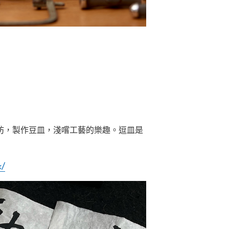
坊，製作豆皿，淺嚐工藝的樂趣。逗皿是
k/