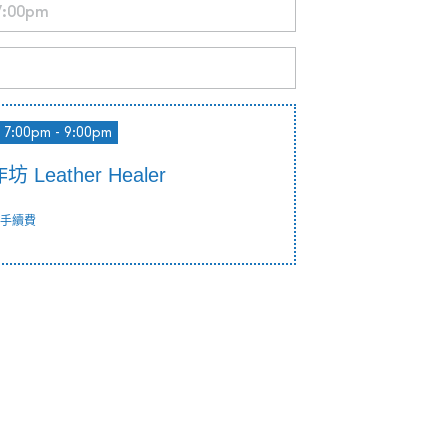
7:00pm - 9:00pm
Leather Healer
手續費