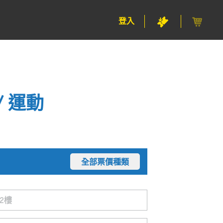
登入
/ 運動
全部票價種類