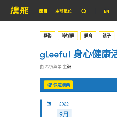
節目
主辦單位
EN
藝術
跨媒體
體育
親子
gLeeful 身心健康
由
希慎興業
主辦
快速購票
2022
9月