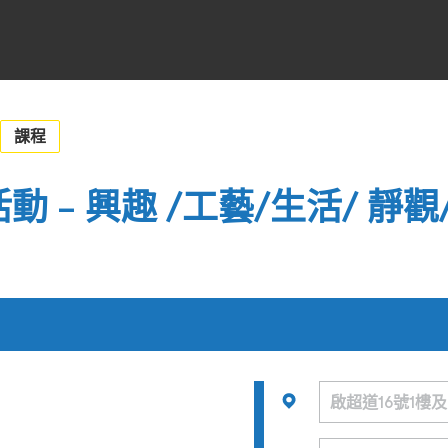
課程
活動 – 興趣 /工藝/生活/ 靜觀