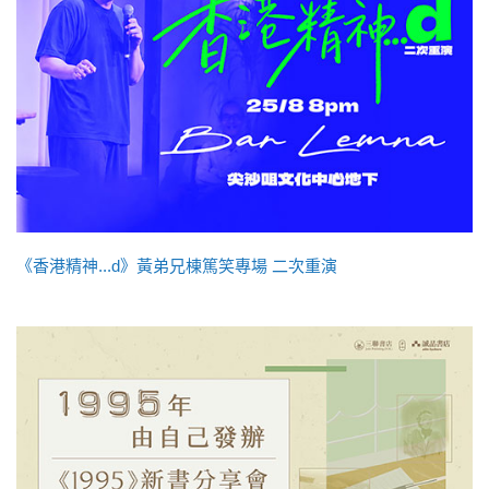
《香港精神...d》黃弟兄棟篤笑專場 二次重演