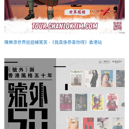
陳樂添世界巡迴棟篤笑 -《我真係恭喜你呀》香港站