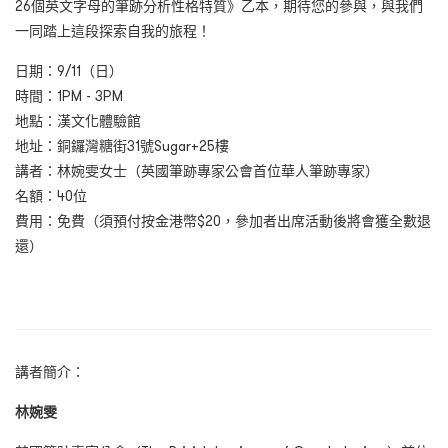
26個英文字母的筆跡分析性格特質》乙本，期待您的參與，與我們
一同踏上這段探索自我的旅程！
日期：9/11（日）
時間：1PM - 3PM
地點：漢文化體驗館
地址：銅鑼灣糖街31號Sugar+25樓
講者：林婉雯女士（英國筆跡專家公會首位華人筆跡專家）
名額：40位
費用：免費（須預付按金港幣$20，參加者出席活動後將會獲全數退
還）
講者簡介：
林婉雯