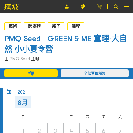
節目
藝術
跨媒體
親子
課程
主辦單位
PMQ Seed - GREEN & ME 童理·大自
然 小小夏令營
關於撲飛
由
PMQ Seed
主辦
條款及細則
全部票價種類
EN
2021
8月
日
一
二
三
四
五
六
1
2
3
4
5
6
7