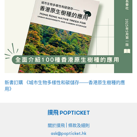
新書訂購 《城市生物多樣性和碳儲存——香港原生樹種的應
用》
撲飛 POPTICKET
|
關於撲飛
條款及細則
ask@popticket.hk