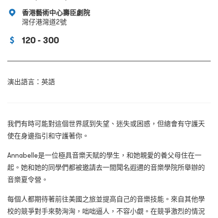
香港藝術中心壽臣劇院
灣仔港灣道2號
120 - 300
演出語言：英語
我們有時可能對這個世界感到失望、迷失或困惑，但總會有守護天
使在身邊指引和守護著你。
Annabelle是一位極具音樂天賦的學生，和她親愛的養父母住在一
起。她和她的同學們都被邀請去一間聞名遐邇的音樂學院所舉辦的
音樂夏令營。
每個人都期待著前往美國之旅並提高自己的音樂技能。來自其他學
校的競爭對手來勢洶洶，咄咄逼人，不容小覷。在競爭激烈的情況