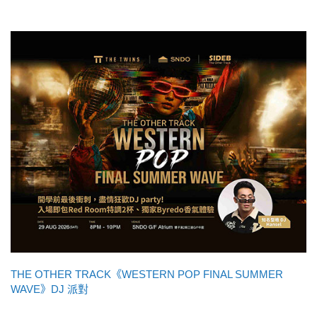
THE OTHER TRACK《WESTERN POP FINAL SUMMER
WAVE》DJ 派對