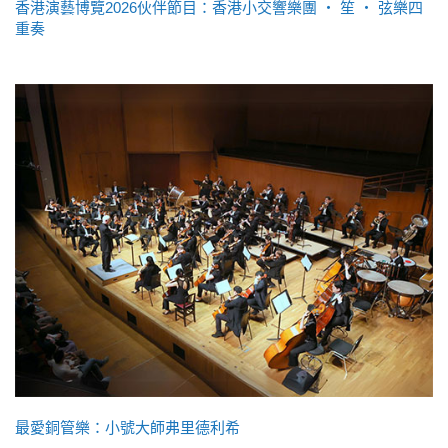
香港演藝博覽2026伙伴節目：香港小交響樂團 ‧ 笙 ‧ 弦樂四
重奏
最愛銅管樂：小號大師弗里德利希