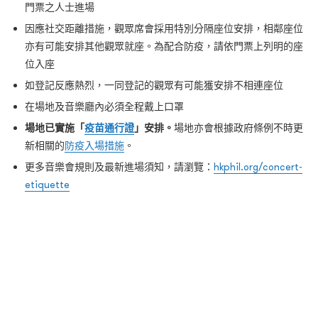
門票之人士進場
因應社交距離措施，觀眾席會採用特別分隔座位安排，相鄰座位
亦有可能安排其他觀眾就座。為配合防疫，請依門票上列明的座
位入座
如登記反應熱烈，一同登記的觀眾有可能獲安排不相連座位
在場地及音樂廳內必須全程戴上口罩
場地已實施「
疫苗通行證
」安排。
場地亦會根據政府條例不時更
新相關的
防疫入場措施
。
更多音樂會規則及最新進場須知，請瀏覽：
hkphil.org/concert-
etiquette