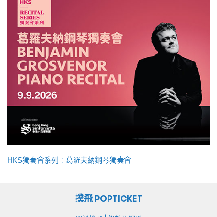
HKS獨奏會系列：葛羅夫納鋼琴獨奏會
撲飛 POPTICKET