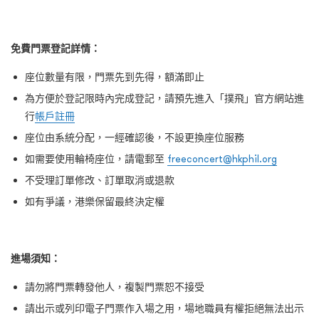
免費門票登記詳情：
座位數量有限，門票先到先得，額滿即止
為方便於登記限時內完成登記，請預先進入「撲飛」官方網站進
行
帳戶註冊
座位由系統分配，一經確認後，不設更換座位服務
如需要使用輪椅座位，請電郵至
freeconcert@hkphil.org
不受理訂單修改、訂單取消或退款
如有爭議，港樂保留最終決定權
進場須知：
請勿將門票轉發他人，複製門票恕不接受
請出示或列印電子門票作入場之用，場地職員有權拒絕無法出示