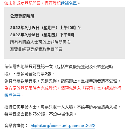
如未能成功登記門票，您可登記
候補名單
。
公眾登記時段
2022
年
9
月
14
日（星期三）上午
10
時
至
2022
年
9
月
16
日（星期五）下午
5
時
所有有興趣人士可於上述時間再次
瀏覽此網頁登記索取免費門票
每個電郵地址
只可登記一次
（包括會員優先登記及公眾登記時
段），最多可登記門票
2張
。
免費門票數量有限，先到先得。額滿即止。重複申請者恕不受理。
為方便於登記限時內完成登記，請預先進入「撲飛」官方網站進行
帳戶註冊
。
招待任何年齡人士。每票只限一人入場，不論年齡亦需憑票入場。
每場音樂會長約75分鐘，不設中場休息。
音樂會詳情：
hkphil.org/communityconcert2022