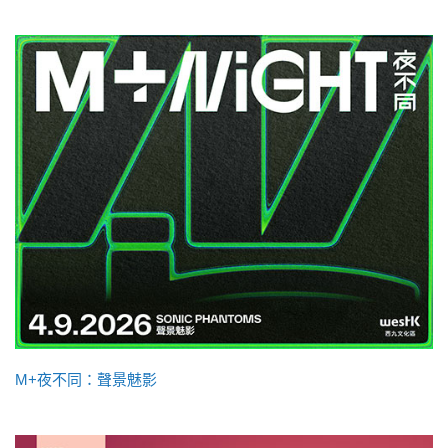
M+夜不同：聲景魅影