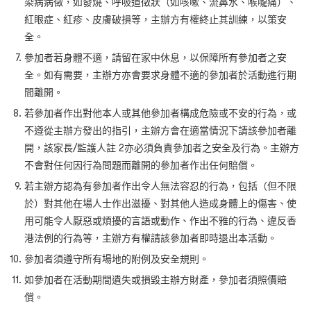
染病病徵，如發燒、呼吸道徵狀（如咳嗽、流鼻水、喉嚨痛）、
紅眼症、紅疹、皮膚破損等，主辦方有權終止其訓練，以策安
全。
參加者若身體不適，請留在家中休息，以保障所有參加者之安
全。如有需要，主辦方亦會要求身體不適的參加者於活動進行期
間離開。
若參加者作出對他本人或其他參加者構成危險或不安的行為，或
不遵從主辦方發出的指引，主辦方會在適當情況下請該參加者離
開，該家長/
監護人
註
2
亦必須負責參加者之安全及行為。主辦方
不會對任何因行為問題而離開的參加者作出任何賠償。
若主辦方認為有參加者作出令人無法容忍的行為，包括（但不限
於）對其他在場人士作出滋擾、對其他人造成身體上的傷害、使
用可能令人厭惡或煩擾的言語或動作、作出不雅的行為、違反香
港法例的行為等，主辦方有權請該參加者即時退出本活動。
參加者須遵守所有場地的附例及安全規則。
如參加者在活動期間遺失或損毀主辦方財產，參加者須照價賠
償。