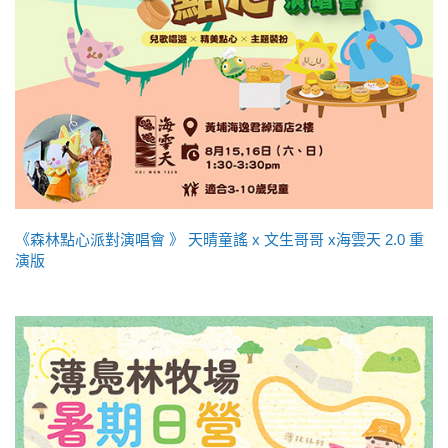
《森林點心派對演唱會 》 天晴童謠 x 文生哥哥 x海雲天 2.0 重
演版