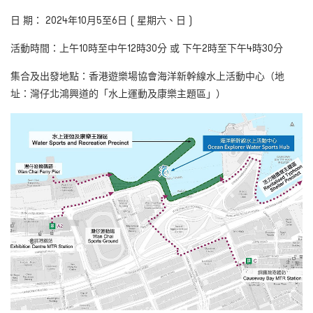
日 期： 2024
年
10
月
5
至
6
日
( 星期六、日 )
活動時間：上午10
時至中午
12
時
30
分 或 下午
2
時至下午
4
時
30
分
集合及出發地點：香港遊樂場協會海洋新幹線水上活動中心（地
址：灣仔北鴻興道的「水上運動及康樂主題區」）