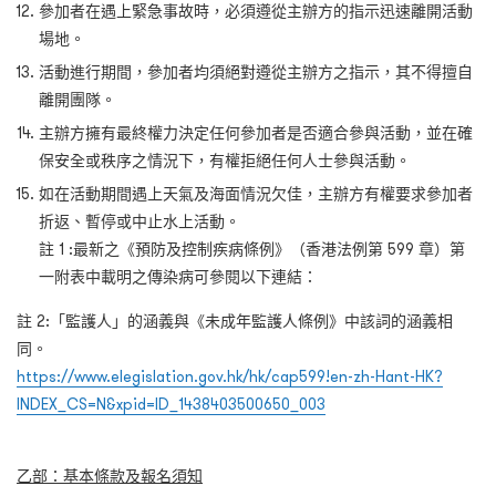
參加者在遇上緊急事故時，必須遵從主辦方的指示迅速離開活動
場地。
活動進行期間，參加者均須絕對遵從主辦方之指示，其不得擅自
離開團隊。
主辦方擁有最終權力決定任何參加者是否適合參與活動，並在確
保安全或秩序之情況下，有權拒絕任何人士參與活動。
如在活動期間遇上天氣及海面情況欠佳，主辦方有權要求參加者
折返、暫停或中止水上活動。
註
1
:
最新之《預防及控制疾病條例》（香港法例第
599
章）第
一附表中載明之傳染病可參閱以下連結：
註
2:
「監護人」的涵義與《未成年監護人條例》中該詞的涵義相
同。
https://www.elegislation.gov.hk/hk/cap599!en-zh-Hant-HK?
INDEX_CS=N&xpid=ID_1438403500650_003
乙部：基本條款及報名須知