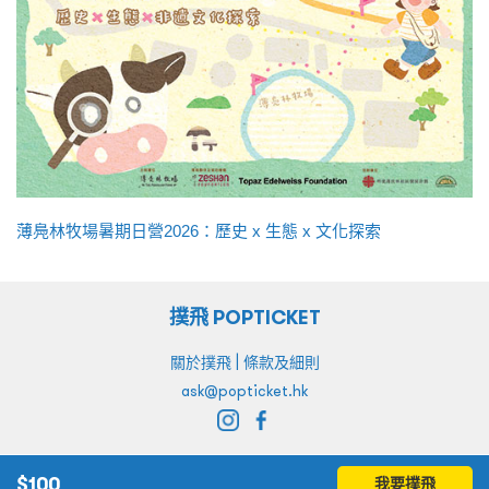
薄鳧林牧場暑期日營2026：歷史 x 生態 x 文化探索
撲飛 POPTICKET
|
關於撲飛
條款及細則
ask@popticket.hk
$
100
我要撲飛