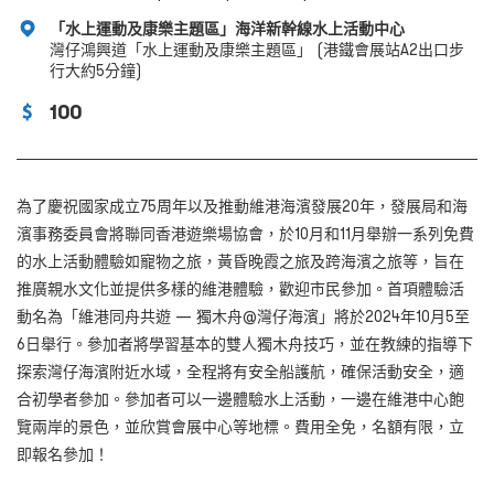
「水上運動及康樂主題區」海洋新幹線水上活動中心
灣仔鴻興道「水上運動及康樂主題區」 (港鐵會展站A2出口步
行大約5分鐘)
100
為了慶祝國家成立75
周年以及推動維港海濱發展
20
年，發展局和海
濱事務委員會將聯同香港遊樂場協會，於
10
月和
11
月舉辦一系列免費
的水上活動體驗如寵物之旅，黃昏晚霞之旅及跨海濱之旅等，旨在
推廣親水文化並提供多樣的維港體驗，歡迎市民參加。首項體驗活
動名為「
維港同舟共遊 — 獨木舟@
灣仔海濱
」將於2024
年
10
月
5
至
6
日舉行。參加者將學習基本的雙人獨木舟技巧，並在教練的指導下
探索
灣仔海濱附近水域，全程將有安全船護航，確保活動安全，適
合初學者參加。參加者可以一邊體驗水上活動，一邊在維港中心飽
覽兩岸的景色，並欣賞會展中心等地標。費用全免，名額有限，立
即報名參加！