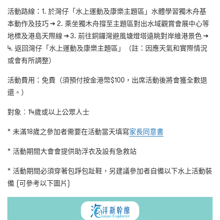
活動路線：1.
於灣仔
「水上運動及康樂主題區」水體學習獨木舟基
本動作及技巧
→
2.
乘坐獨木舟撐至
主題區對出水域觀賞會展中心等
地標及港島天際線
→
3.
前往銅鑼灣避風塘燈塔遠眺對岸維港景色
→
4.
返回灣仔
「水上運動及康樂主題區」（註：因應天氣和實際情況
或會有所調整）
活動費用：免費（須預付按金港幣$100
，出席活動後將會獲全數退
還。
）
對象︰14
歲或以上公眾人士
*
未滿
18
歲之參加者需要在活動當天填寫
家長同意書
*
活動期間大會會提供助浮衣及設有急救站
*
活動期間
必須穿著包踭包趾鞋，另建議參加者自備以下水上活動裝
備 (可參考以下圖片)