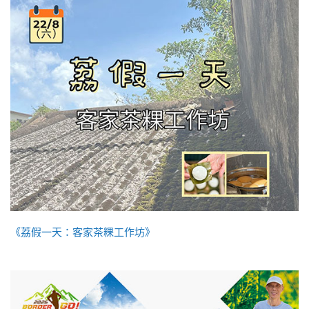
《荔假一天：客家茶粿工作坊》