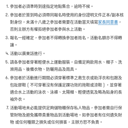
參加者必須準時到達指定地點集合，逾時不候。
參加者於簽到時必須帶同報名時使用的身份證明文件正本/副本核
對身份，未滿十八歲之參加者需要在活動當天填寫
家長同意書
，
否則主辦方有權拒絕參加者參與水上活動。
報名一經確定，參加者不得轉換參加者姓名，活動名額亦不得轉
讓。
活動以廣東話進行。
請各參加者穿著輕便水上運動服裝，自備足夠飲用水、帽子、洗
滌用品、後備衣物、防曬用品及雨具。
參加者於活動進行期間必須穿著標準之救生衣或助浮衣和包跟及
包趾膠鞋 ( 不可穿著沒有保護足踝功效的拖鞋或涼鞋 ) ，並穿著
適合水上活動的泳衣、泳褲、太陽帽、輕便透氣及略為貼身的長
袖外衣。
活動場地未必能提供足夠儲物櫃保存私人物品，參加者需自行保
管財物及避免攜帶貴重物品到活動場地。如參加者有任何遺失財
物 或任何種類之損失或任何損害，主辦方恕不負責。