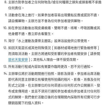
主辦方對參加者之任何財物及/
或任何種類之損失或損害概不承擔
任何責任。
活動會在海上進行，如果參加者容易出現暈船反應或感到不適，
請自備藥物。主辦方並不會為任何參加者提供藥物。
如在參加活動後出現皮膚痕癢、雙眼不適、咳嗽、呼吸困難或其
他身體不適，應立即去看醫生。
灣仔「水上運動及康樂主題區」設淋浴設施供公眾使用。
如因天氣惡劣或其他特殊情況 ( 如器材或場地進行緊急維修等 )
而須取消活動，主辦方將通知受影響的參加者有關安排 ( 請參閱
惡劣天氣安排
)；其他私人理由一律不接受改期。
所有活動行程或內容如有需要作臨時更改，恕不另行通知。
主辦單位將於活動期間進行拍照、錄影及錄音，參加者出席活動
即代表同意主辦單位有權使用所拍攝的相片、影像、肖像及任何
形式之記錄，在主辦單位的任何渠道以任何形式作公開展示、發
布或宣傳用途，並且不須另行通知參加者或向參加者支付任何形
式的酬勞。我們會於活動日後的合理期間內採取所有切實可行步
驟銷毀閣下的個人資料。