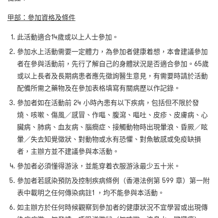
甲部：參加資格及條件
此活動適合14歲或以上人士參加。
參加水上活動需要一定體力，為參加者健康着想，本會建議參加
者在參與活動前，先行了解自己的身體狀況是否適合參加。65歲
或以上長者及長期病患者應先徵詢醫生意見，有需要時請於活動
配備所需之藥物及在參加表格填寫有關病歷以作記錄。
參加者如在活動前 24
小時內患有以下疾病，包括但不限於發
燒、咳嗽、傷風／感冒、作嘔、腹瀉、嘔吐、皮疹、皮膚病、心
臟病、肺病、血友病、腦癇症、接觸動物時出現暈浪、昏厥／眩
暈／失去知覺徵狀、對動物或水有恐懼、對魚敏感或免疫缺損
者，主辦方並不建議參與本活動。
參加者必須懂得游泳，並能穿着衣服游泳最少五十米。
參加者若感染預防及控制疾病條例（香港法例第 599
章）第一附
表中載明之任何傳染病
註
1
，均不能參與本活動。
如主辦方於任何時候觀察到參加者的健康狀況不宜學習或出現傳