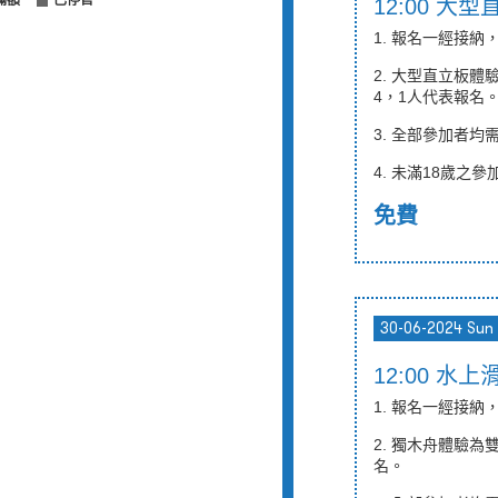
滿額
已停售
12:00 大
1. 報名一經接
2. 大型直立板
4，
1
人代表報名
3. 全部參加者均
4.
未滿
18
歲之參
免費
30-06-2024 Sun
12:00 水
1. 報名一經接
2. 獨木舟體驗
名。