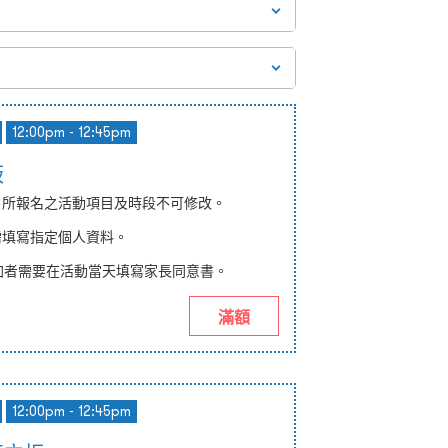
12:00pm - 12:45pm
板
納，所報名之活動項目及時段不可修改。
需填寫
指定
個人資料。
加者需要在活動當天填寫
家長同意書
。
滿額
12:00pm - 12:45pm