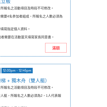
型直立板
納，所報名之活動項目及時段不可修改。
體驗需要4名參加者組成，所報名之人數必須為
。
需填寫
指定
個人資料。
加者需要在活動當天填寫
家長同意書
。
滿額
12:00pm - 12:45pm
上滑梯 + 獨木舟（雙人艇）
納，所報名之活動項目及時段不可修改。
為雙人艇，所報名之人數必須為2，
1
人代表報