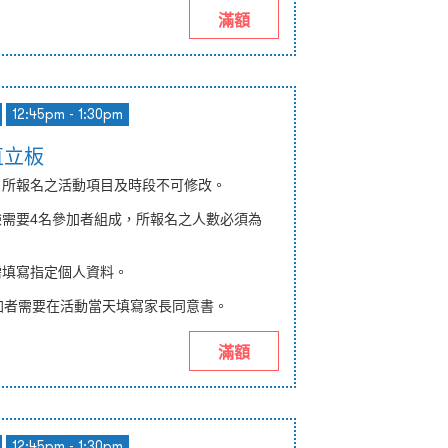
滿額
12:45pm - 1:30pm
型直立板
納，所報名之活動項目及時段不可修改。
體驗需要4名參加者組成，所報名之人數必須為
。
需填寫
指定
個人資料。
加者需要在活動當天填寫
家長同意書
。
滿額
12:45pm - 1:30pm