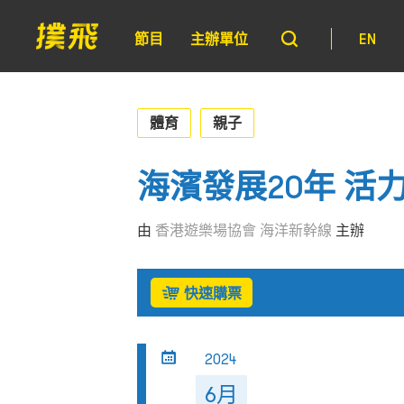
節目
主辦單位
EN
體育
親子
海濱發展20年 活
由
香港遊樂場協會 海洋新幹線
主辦
快速購票
2024
6月