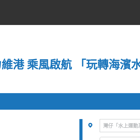
力維港 乘風啟航 「玩轉海濱