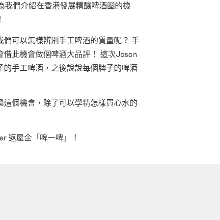
，他會為我們介紹在香港發展精釀啤酒圈的機
！
我們可以怎樣辨別手工啤酒的質量呢？ 手
此機會做個啤酒大品評！ 這次Jason
子的手工啤酒，之後說說每個牌子的啤酒
過這個機會，除了可以學精怎樣買心水的
Beer 返屋企「啤一啤」！