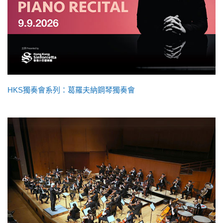
HKS獨奏會系列：葛羅夫納鋼琴獨奏會