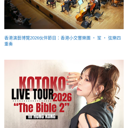
香港演藝博覽2026伙伴節目：香港小交響樂團 ‧ 笙 ‧ 弦樂四
重奏