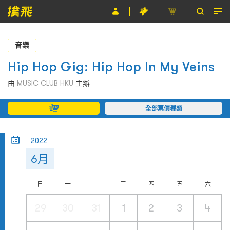
節目
音樂
主辦單位
Hip Hop Gig: Hip Hop In My Veins
關於撲飛
由
MUSIC CLUB HKU
主辦
條款及細則
全部票價種類
EN
2022
6月
日
一
二
三
四
五
六
29
30
31
1
2
3
4