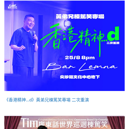
《香港精神...d》黃弟兄棟篤笑專場 二次重演