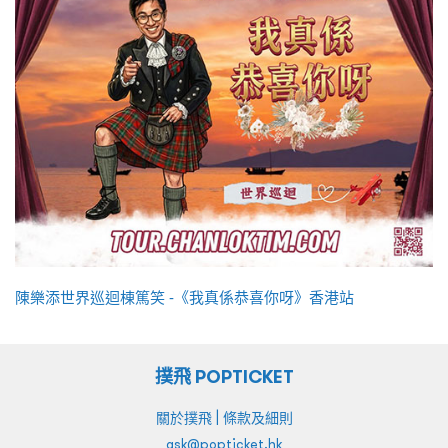
陳樂添世界巡迴棟篤笑 -《我真係恭喜你呀》香港站
撲飛 POPTICKET
|
關於撲飛
條款及細則
ask@popticket.hk