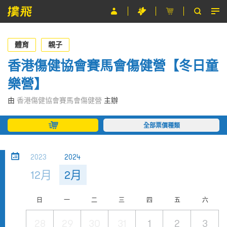
節目
體育
親子
主辦單位
香港傷健協會賽馬會傷健營【冬日童
樂營】
關於撲飛
由
香港傷健協會賽馬會傷健營
主辦
條款及細則
全部票價種類
EN
2023
2024
12月
2月
日
一
二
三
四
五
六
28
29
30
31
1
2
3