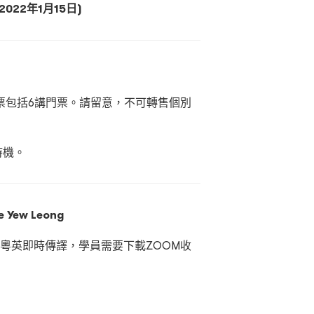
022年1月15日)
票包括6講門票。請留意，不可轉售個別
時機。
ew Leong
粵英即時傳譯，學員需要下載ZOOM收