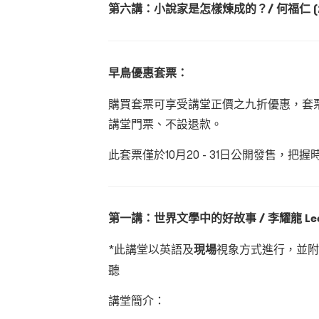
第六講：小說家是怎樣煉成的？/ 何福仁 (2
早鳥優惠套票：
購買套票可享受講堂正價之九折優惠，套
講堂門票、不設退款。
此套票僅於10月20 - 31日公開發售，把握
第一講：世界文學中的好故事 / 李耀龍 Lee Y
*此講堂以英語及
現場
視象方式進行，並附
聽
講堂簡介：