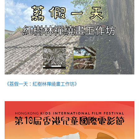
《荔假一天：紅樹林禪繞畫工作坊》