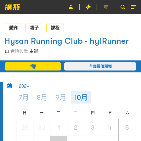
節目
體育
親子
課程
主辦單位
Hysan Running Club - hy!Runner
關於撲飛
由
希慎興業
主辦
條款及細則
全部票價種類
EN
2024
7月
8月
9月
10月
日
一
二
三
四
五
六
29
30
1
2
3
4
5