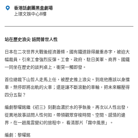
香港話劇團黑盒劇場
上環文娛中心8樓
站在歷史浪尖
詰問普世人性
日本在二次世界大戰後經濟蕭條，國有鐵道錄得嚴重赤字，被迫大
幅裁員，引來工會強烈反彈。工會、政府、駐日美軍、商界、國鐵
一同坐在歷史的談判桌上，衝突一觸即發。
首位總裁下山哲人走馬上任，被歷史推上浪尖。到底他應該以身擋
車，煞停即將出軌的火車；還是讓不斷滾動的車輪，把未來輾壓得
四分五裂？
編劇黎曜銘繼《初三》刻劃血濃於水的爭執後，再次以人性出發，
從異地故事詰問人性何如，帶領觀眾穿梭時間、空間、感情的邊
界，在一趟風雲變幻的旅程中， 看清那片「霧中風景」。
編劇：
黎曜銘