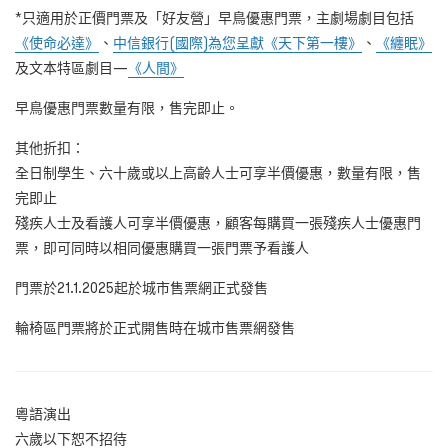
*只適用於正價門票及「好友營」早鳥優惠門票，主劇場劇目包括
《使命必達》
、
中信銀行(國際)為您呈獻《天下第一樓》
、
《纏眠》
及文本特區劇目—
《人間》
早鳥優惠門票數量有限，售完即止。
其他折扣：
全日制學生、六十歲或以上高齡人士可享半價優惠，數量有限，售
完即止
殘疾人士及看護人可享半價優惠，顧客每購買一張殘疾人士優惠門
票，即可同時以相同優惠購買一張門票予看護人
門票於21.1.2025起於城市售票網正式發售
輪椅區門票將於正式開售時在城市售票網發售
粵語演出
六歲以下恕不招待