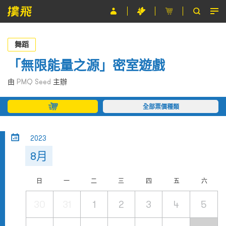
節目
舞蹈
主辦單位
「無限能量之源」密室遊戲
關於撲飛
由
PMQ Seed
主辦
條款及細則
全部票價種類
EN
2023
8月
日
一
二
三
四
五
六
30
31
1
2
3
4
5