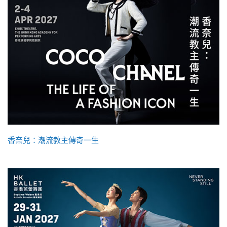
香奈兒：潮流教主傳奇一生