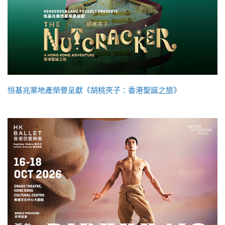
恒基兆業地產榮譽呈獻《胡桃夾子：香港聖誕之旅》