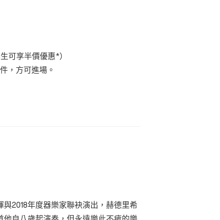
學生可享半價優惠
*
）
件，方可進場。
揮與2018年度器樂家聯袂演出，赫德里希
首他自八歲起演奏，但永遠樂此不疲的樂