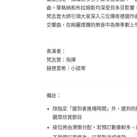
曲。華格納和布拉姆斯均深受貝多芬影響
梵志登大師引領大家深入三位傳奇德國作
交響曲，在絢麗燦爛的樂音中為樂季劃上
表演者：
梵志登｜指揮
赫德里希｜小提琴
備註：
除指定「遲到者進場時間」外，遲到的
觀眾欣賞節目
座位將由港樂分配。若預訂數量較多，