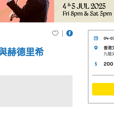
04-0
香港
與赫德里希
九龍
200