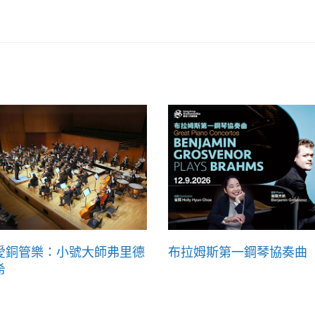
愛銅管樂：小號大師弗里德
布拉姆斯第一鋼琴協奏曲
希