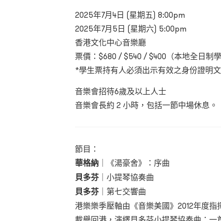
2025
年7
月4
日
(
星期五)
8:00pm
2025年7月5日 (星期六) 5:00pm
香港文化中心音樂廳
票價：
$680 / $540 / $400
（本地全日制
*
學生票持有人必須出示有效之身份證明文
音樂會招待6
歲及以上人士
音樂會長約 2 小時，包括一節中場休息。
節目：
華格納
｜
《湯豪舍》：序曲
貝多芬
｜
小提琴協奏曲
貝多芬
｜
第七交響曲
港樂樂季壓軸由《音樂美國》2012年度指
載譽回港，演繹貝多芬小提琴協奏曲：一