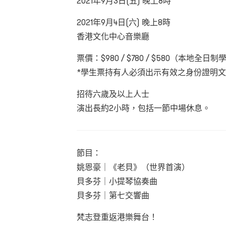
2021年9月3日(五) 晚上8時
2021年9月4日(六) 晚上8時
香港文化中心音樂廳
票價：$980 / $780 / $580（本地全
*學生票持有人必須出示有效之身份證明
招待六歲及以上人士
演出長約2小時，包括一節中場休息。
節目：
姚恩豪｜《老貝》（世界首演）
貝多芬｜小提琴協奏曲
貝多芬｜第七交響曲
梵志登重返港樂舞台！