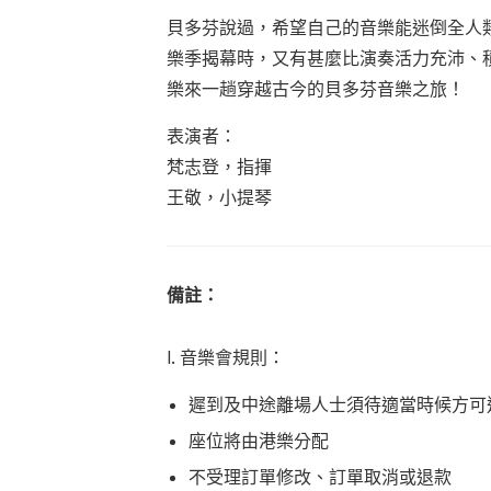
貝多芬說過，希望自己的音樂能迷倒全人
樂季揭幕時，又有甚麼比演奏活力充沛、
樂來一趟穿越古今的貝多芬音樂之旅！
表演者：
梵志登，指揮
王敬，小提琴
備註：
I. 音樂會規則：
遲到及中途離場人士須待適當時候方可
座位將由港樂分配
不受理訂單修改、訂單取消或退款