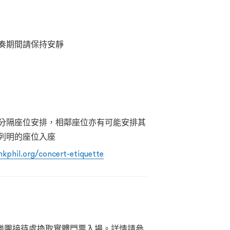
奏期間請保持安靜
分隔座位安排，相鄰座位亦有可能安排其
列明的座位入座
hkphil.org/concert-etiquette
樂團接待處換取實體門票入場。詳情請參