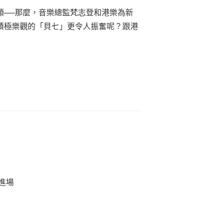
類──那麼，音樂總監梵志登和港樂為新
積極樂觀的「貝七」更令人振奮呢？跟港
進場