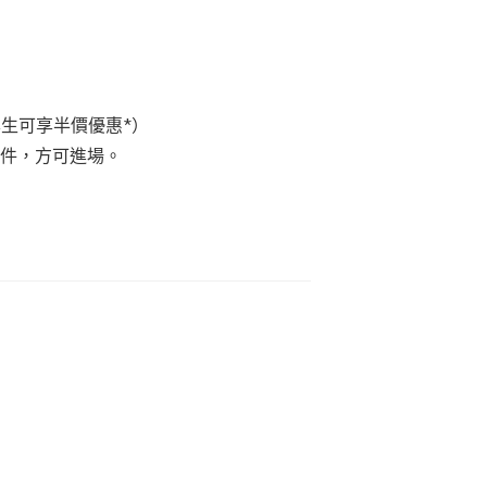
日制學生可享半價優惠*）
文件，方可進場。