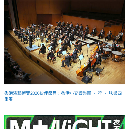
香港演藝博覽2026伙伴節目：香港小交響樂團 ‧ 笙 ‧ 弦樂四
重奏