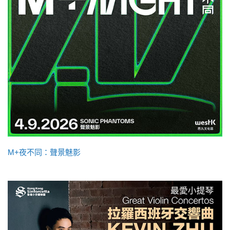
M+夜不同：聲景魅影