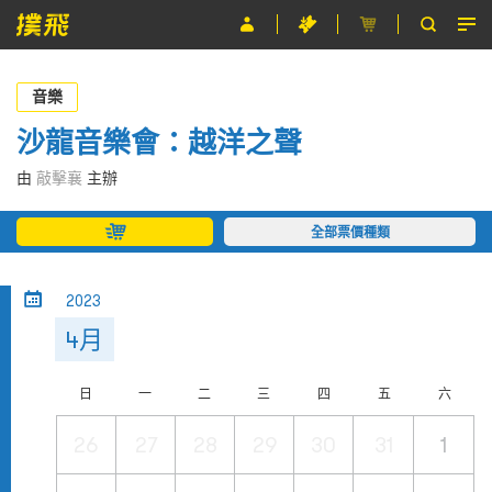
節目
音樂
主辦單位
沙龍音樂會：越洋之聲
關於撲飛
由
敲擊襄
主辦
條款及細則
全部票價種類
EN
2023
4月
日
一
二
三
四
五
六
26
27
28
29
30
31
1