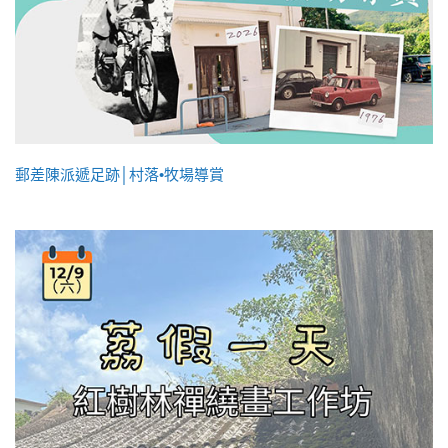
郵差陳派遞足跡│村落•牧場導賞