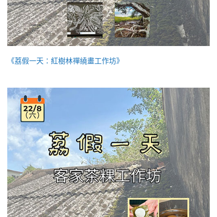
《荔假一天：紅樹林禪繞畫工作坊》