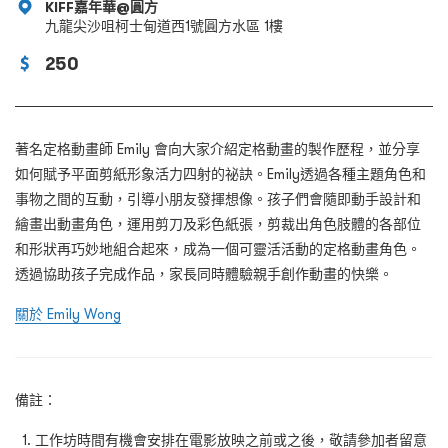
KIFF嘉年華@圓方
九龍尖沙咀柯士甸道西1號圓方水區 1樓
250
著名定格動畫師
Emily
會向大家介紹定格動畫的製作歷程，並分享
如何賦予平面剪紙形象活力四射的祕訣。
Emily
透過各種主題角色和
事物之間的互動，引導小朋友發揮想像。孩子們會隨即動手設計和
繪畫出動畫角色，運用剪刀及彩色紙張，剪裁出角色肢體的各部位
和形狀再巧妙地組合起來，成為一個可靈活活動的定格動畫角色。
透過協助孩子完成作品，家長同時體驗親手創作動畫的快樂。
關於 Emily Wong
備註：
工作坊時間有機會安排在電影放映之前或之後，敬請參加者留意