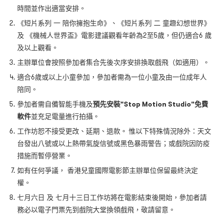
時間並作出適當安排。
《短片系列 一 陪你擁抱生命》、《
短片系列 二
童趣幻想世界
》
及 《
機械人世界盃》
電影建議觀看年齡為2至5歲，但仍適合6 歲
及以上觀看。
主辦單位會按照參加者集合先後次序安排換取戲飛（如適用）。
適合6歲或以上小童參加，參加者需為一位小童及由一位成年人
陪同。
參加者需自備智能手機及
預先安裝"Stop Motion Studio"免費
軟件
並充足電量進行拍攝。
工作坊恕不接受更改、延期、退款。 惟以下特殊情況除外：天文
台發出八號或以上熱帶氣旋信號或黑色暴雨警告；或戲院因防疫
措施而暫停營業。
如有任何爭議， 香港兒童國際電影節主辦單位保留最終決定
權。
七月六日 及 七月十三日工作坊將在電影結束後開始，參加者請
務必以電子門票先到戲院大堂換領戲飛，敬請留意。