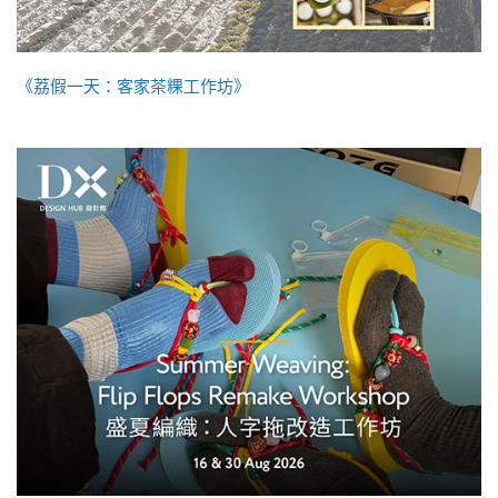
《荔假一天：客家茶粿工作坊》