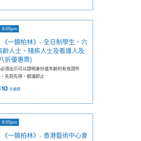
8:00pm
00pm 《一鏡柏林》- 全日制學生、六
高齡人士、殘疾人士及看護人及
八折優惠票)
時必須出示可以證明身份或年齡的有效證件
限，先到先得，額滿即止
$10
手續費
8:00pm
00pm 《一鏡柏林》- 香港藝術中心會