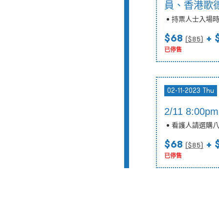
員、香港歌德
持票人士入場
$68
+ 
($
85
)
已停售
02-11-2023 Thu
2/11 8:0
看護人請選購
$68
+ 
($
85
)
已停售