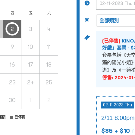
四
五
六
2
3
4
(已停售)
KIN
9
10
11
好戲」套票 - $
套票包括《天
獨的陽光小姐
16
17
18
逝》及《一鏡
停售:
2024-01-
23
24
25
30
1
2
02-11-2023 Thu
2/11 8:0
滿額
已停售
$85
+ $10
手