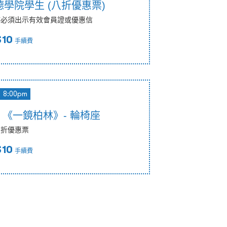
學院學生 (八折優惠票)
時必須出示有效會員證或優惠信
$10
手續費
8:00pm
0pm 《一鏡柏林》- 輪椅座
八折優惠票
$10
手續費