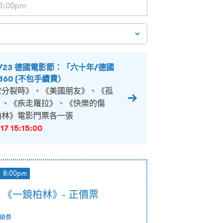
O/23 德國電影節：「六十年/德國
360 (不包手續費）
堂分裂時》、《美國朋友》、《孤
》、《疾走羅拉》、《快樂的傷
柏林》電影門票各一張
17 15:15:00
8:00pm
0pm 《一鏡柏林》- 正價票
續費