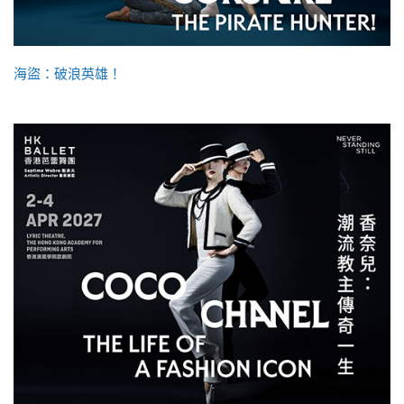
海盜：破浪英雄！