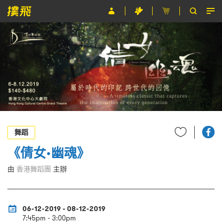
節目
主辦單位
關於撲飛
條款及細則
EN
舞蹈
《倩女•幽魂》
由
香港舞蹈團
主辦
06-12-2019 - 08-12-2019
7:45pm - 3:00pm