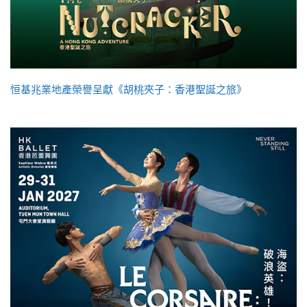
恒基兆業地產榮譽呈獻《胡桃夾子：香港聖誕之旅》