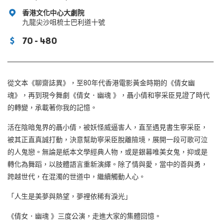
香港文化中心大劇院
九龍尖沙咀梳士巴利道十號
70 - 480
從文本《聊齋誌異》，至80年代香港電影黃金時期的《倩女幽
魂》，再到現今舞劇《倩女．幽魂 》，聶小倩和寧采臣見證了時代
的轉變，承載著你我的記憶。
活在陰暗鬼界的聶小倩，被妖怪威逼害人，直至遇見書生寧采臣，
被其正直真誠打動，決意幫助寧采臣脫離險境，展開一段可歌可泣
的人鬼戀。無論是紙本文學經典人物，或是銀幕唯美女鬼，抑或是
轉化為舞蹈，以肢體語言重新演繹。除了情與愛，當中的善與勇，
跨越世代，在混濁的世道中，繼續觸動人心。
「人生是美夢與熱望，夢裡依稀有淚光」
《倩女．幽魂 》三度公演，走進大家的集體回憶。