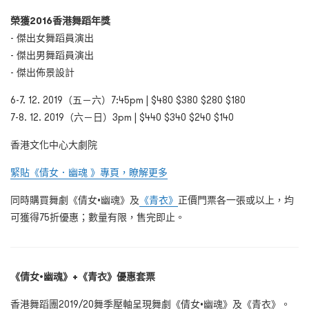
榮獲2016
香港舞蹈年獎
- 傑出女舞蹈員演出
- 傑出男舞蹈員演出
- 傑出佈景設計
6-7. 12. 2019（五－六）7:45pm | $480 $380 $280 $180
7-8. 12. 2019（
六－日）3pm |
$440 $340 $240 $140
香港文化中心大劇院
緊貼
《倩女．幽魂 》
專頁，瞭解更多
同時購買舞劇
《倩女•幽魂》
及
《青衣》
正價門票各一張或以上，均
可獲得75折優惠；數量有限，售完即止。
《倩女•幽魂》+《青衣》優惠套票
香港舞蹈團2019/20舞季壓軸呈現舞劇《倩女•幽魂》及《青衣》。