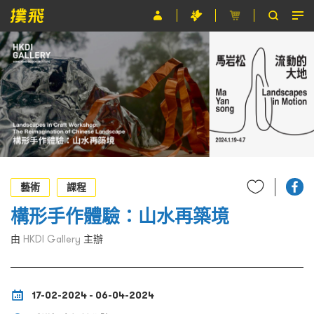
節目
主辦單位
關於撲飛
條款及細則
EN
藝術
課程
構形手作體驗：山水再築境
由
HKDI Gallery
主辦
17-02-2024 - 06-04-2024