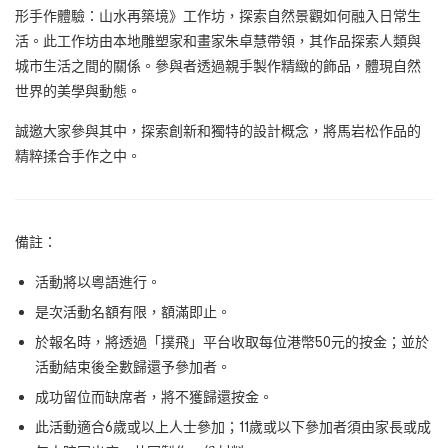
形手作體驗：山水再築境》工作坊，探索自然景觀如何融入日常生
活。此工作坊由本地雕塑家和畫家朱卓慧帶領，其作品探索人類與
城市生活之間的關係。參與者透過親手製作精緻的飾品，體現自然
世界的美學與動態。
誠邀大家參與其中，探索創新和獨特的設計概念，將馬岩松作品的
精粹揉合手作之中。
備註：
活動將以
粵語
進行。
是次活動名額有限，額滿即止。
於報名時，將透過「撲飛」平台收取每位港幣50元的按金；並於
活動結束後全數歸還予參加者。
成功留位而缺席者，將不獲歸還按金。
此活動適合6歲或以上人士參加；11歲或以下參加者須由家長或成