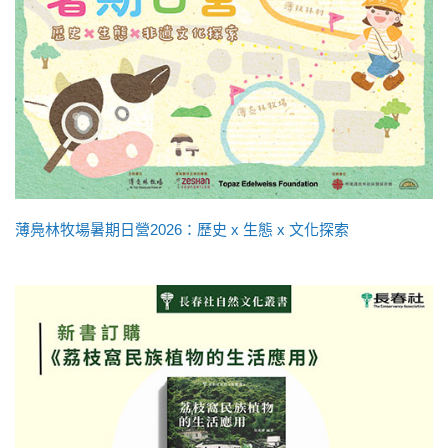
薄鳧林牧場暑期日營2026：歷史 x 生態 x 文化探索