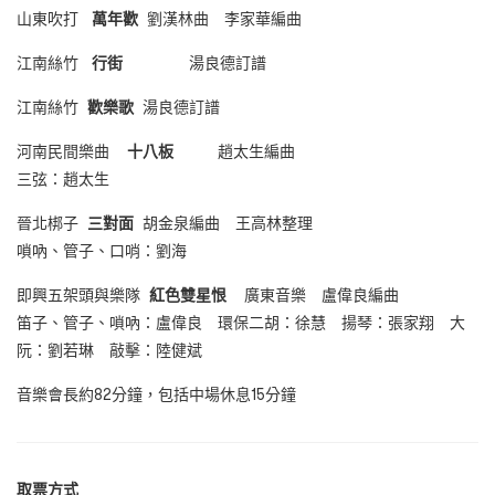
山東吹打
萬年歡
劉漢林曲 李家華編曲
江南絲竹
行街
湯良德訂譜
江南絲竹
歡樂歌
湯良德訂譜
河南民間樂曲
十八板
趙太生編曲
三弦：趙太生
晉北梆子
三對面
胡金泉編曲 王高林整理
嗩吶、管子、口哨：劉海
即興五架頭與樂隊
紅色雙星恨
廣東音樂 盧偉良編曲
笛子、管子、嗩吶：盧偉良 環保二胡：徐慧 揚琴：張家翔 大
阮：劉若琳 敲擊：陸健斌
音樂會長約82分鐘，包括中場休息15分鐘
取票方式