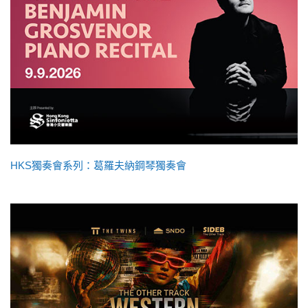
HKS獨奏會系列：葛羅夫納鋼琴獨奏會