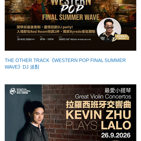
THE OTHER TRACK《WESTERN POP FINAL SUMMER
WAVE》DJ 派對