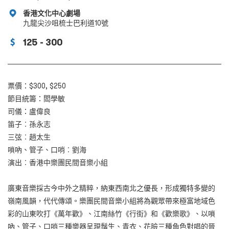
香港文化中心劇場
九龍尖沙咀梳士巴利道10號
125 - 300
票價：$300, $250
節目統籌：閻學敏
司儀：盧偉良
笛子︰孫永志
三弦︰趙太生
嗩吶、管子、口哨︰劉海
演出︰香港中樂團民間音樂小組
廣東音樂採古今中外之精粹，納東西南北之優長，形成獨特多變的
嶺南風韻，代代傳頌。樂團民間音樂小組將為觀眾帶來極富地域色
彩的山東吹打《萬年歡》、江南絲竹《行街》和《歡樂歌》、以嗩
吶、管子、口哨三種樂器呈現鬚生、青衣、花臉三種角色對唱的晉