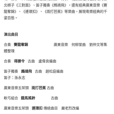
北梆子《三對面》、笛子獨奏《鷓鴣飛》，還有經典廣東音樂《賽
龍奪錦》、《連環扣》、《雨打芭蕉》等樂曲，展現粵樂經典的千
姿百態。
演出曲目
合奏
賽龍奪錦
廣東音樂 何柳堂曲 劉仲文等集
體整理
合奏
得勝令
古曲 盧偉良編曲
笛子獨奏
鷓鴣飛
古曲 趙松庭編曲
笛子：孫永志
廣東音樂五架頭
雨打芭蕉
古曲
軟弓組合
餓馬搖鈴
古曲
廣東音樂五架頭
連環扣
傳統曲目 嚴老烈改編