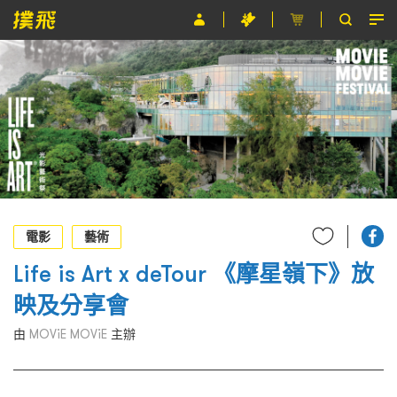
節目
主辦單位
關於撲飛
條款及細則
EN
電影
藝術
Life is Art x deTour 《摩星嶺下》放
映及分享會
由
MOViE MOViE
主辦