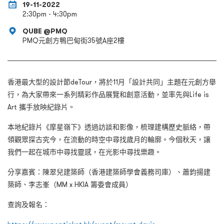
19-11-2022
2:30pm - 4:30pm
QUBE @PMQ
PMQ元創方鴨巴甸街35號A座2樓
香港最大型的設計節deTour，將於11月「設計共同」主題在元創方舉
行，為大家帶來一系列精彩作品展覽和創意活動，並率先與Life is
Art 攜手放映紀錄片。
本地紀錄片《摩星嶺下》透過訪談和影像，梳理建構歷史脈絡，帶
領觀眾探古究今，在流動的時空中尋找歲月的輪廓。今個秋天，讓
我們一起在城市中尋找靈感，在光影中尋找樂趣。
分享嘉賓：陳翠兒建築師（香港建築師學會義務司庫）、蕭鈞揚建
築師、李志峯（MM x HKIA 籌委會成員）
查詢及報名：