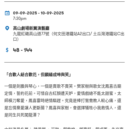
09-09-2025 - 10-09-2025
7:30pm
高山劇場新翼演藝廳
九龍紅磡高山道77號（何文田港鐵站A2出口/ 土瓜灣港鐵站C出
口）
48 - 144
「合歡人結合歡花，但願緣成啼與笑」
一個是劍膽與琴心，一個是賣歌不賣笑。樊家樹與歌女沈鳳喜古廟
定情，誓約花前。可惜自古紅顏遭天妒，愛情戲總不能太甜蜜，太
師橫刀奪愛，鳳喜霎時絕情驅趕。究竟是棒打鴛鴦教人較心痛，還
是忘情棄愛讓人更斷腸？鳳喜與家樹，會選擇犠牲小我救情人，還
是同生共死闖龍潭？