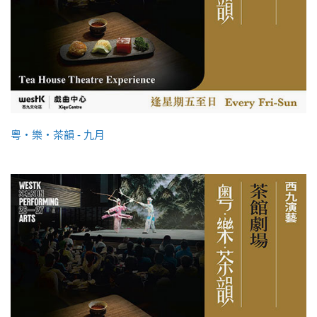
粵・樂・茶韻 - 九月