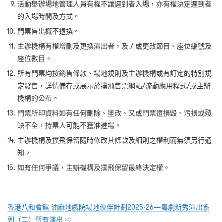
活動舉辦場地管理人員有權不讓遲到者入場，亦有權決定遲到者
的入場時間及方式。
門票售出概不退換。
主辦機構有權增刪及更換演出者，及 / 或更改節目、座位編號及
座位數目。
所有門票均按銷售條款、場地規則及主辦機構或有訂定的特別規
定發售，詳情備存或展示於撲飛售票網站/流動應用程式/或主辦
機構的公布。
門票所印資料如有任何刪除、塗改、又或門票遭損毀、污損或殘
缺不全，持票人可能不獲准進場。
主辦機構及撲飛保留隨時修改其條款及細則之權利而無須另行通
知。
如有任何爭議，主辦機構及撲飛保留最終決定權。
香港八和會館 油麻地戲院場地伙伴計劃2025-26—粵劇新秀演出系
列（二）所有演出 ⇨