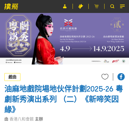
節目
主辦單位
關於撲飛
條款及細則
EN
戲曲
油麻地戲院場地伙伴計劃2025-26 粵
劇新秀演出系列 （二）《新啼笑因
緣》
由
香港八和會館
主辦