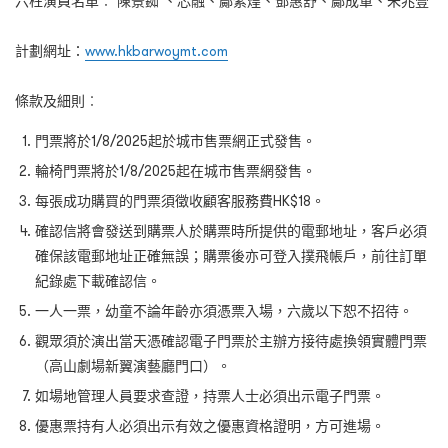
六柱演員名單︰ 陳景銣 、芯融、鄺紫煌、鄧惠舒、鄺成軍、朱兆壹
計劃網址：
www.hkbarwoymt.com
條款及細則︰
門票將於1/8/2025起於城市售票網正式發售。
輪椅門票將於1/8/2025起在城市售票網發售。
每張成功購買的門票須徵收顧客服務費HK$18。
確認信將會發送到購票人於購票時所提供的電郵地址，客戶必須
確保該電郵地址正確無誤；購票後亦可登入撲飛帳戶，前往訂單
紀錄處下載確認信。
一人一票，幼童不論年齡亦須憑票入場，六歲以下恕不招待。
觀眾須於演出當天憑確認電子門票於主辦方接待處換領實體門票
（高山劇場新翼演藝廳門口）。
如場地管理人員要求查證，持票人士必須出示電子門票。
優惠票持有人必須出示有效之優惠資格證明，方可進場。