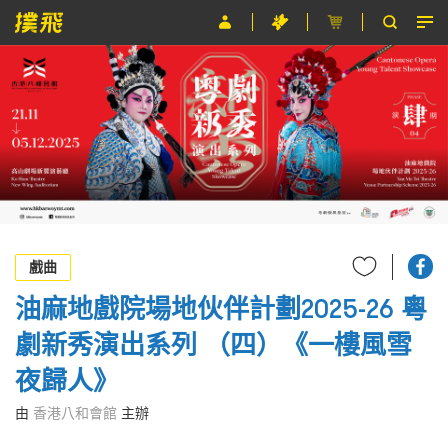
節目
主辦單位
關於撲飛
條款及細則
EN
戲曲
油麻地戲院場地伙伴計劃2025-26 粵
劇新秀演出系列 （四）《一樓風雪
夜歸人》
由
香港八和會館
主辦