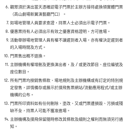
觀眾須於演出當天憑確認電子門票於主辦方接待處換領實體門票
（高山劇場新翼演藝廳門口）。
如場地管理人員要求查證，持票人士必須出示電子門票。
優惠票持有人必須出示有效之優惠資格證明，方可進場。
活動舉辦場地管理人員有權不讓遲到者入場，亦有權決定遲到者
的入場時間及方式。
門票售出概不退換。
主辦機構有權增刪及更換演出者，及 / 或更改節目、座位編號及
座位數目。
所有門票均按銷售條款、場地規則及主辦機構或有訂定的特別規
定發售，詳情備存或展示於撲飛售票網站/流動應用程式/或主辦
機構的公布。
門票所印資料如有任何刪除、塗改、又或門票遭損毀、污損或殘
缺不全，持票人可能不獲准進場。
主辦機構及撲飛保留隨時修改其條款及細則之權利而無須另行通
知。