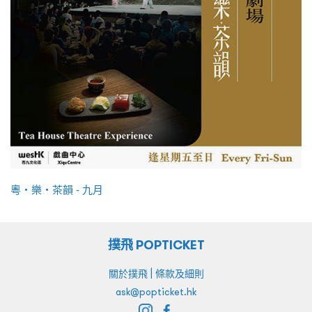
粵・樂・茶韻 - 九月
撲飛 POPTICKET
|
關於撲飛
條款及細則
ask@popticket.hk