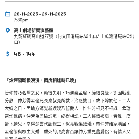
28-11-2025 - 29-11-2025
7:30pm
高山劇場新翼演藝廳
九龍紅磡高山道77號（何文田港鐵站A2出口/ 土瓜灣港鐵站C出
口）
48 - 144
「烽煙隔斷恨漫漫，兩度相逢時已晚」
管仲芳乃名醫之女，劫後失明，巧遇秦孟瑜，締結良緣，卻因戰亂
分散。仲芳得孟瑜兄長秦叔亮所救，治癒雙目，故下嫁於他。二人
大婚之日，孟瑜方驚覺新嫂嫂乃舊愛人，惟仲芳相見不相識，孟瑜
當堂氣病。仲芳為孟瑜診脈，終得相認，二人舊情複熾，春風一度
誕下麟兒，幸得楚雲代認親生。叔亮戰傷致殘，帶仲芳離家隱居，
孟瑜卻與郡主大婚。垂死的叔亮會否讓仲芳重見舊愛侶？有情人又