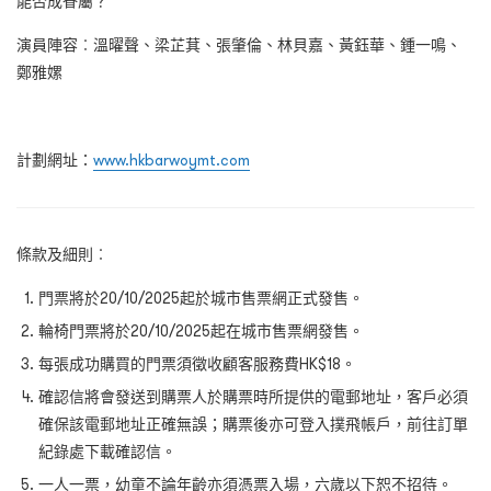
能否成眷屬？
演員陣容︰溫曜聲、梁芷萁、張肇倫、林貝嘉、黃鈺華、鍾一鳴、
鄭雅嫘
計劃網址：
www.hkbarwoymt.com
條款及細則︰
門票將於20/10/2025起於城市售票網正式發售。
輪椅門票將於20/10/2025起在城市售票網發售。
每張成功購買的門票須徵收顧客服務費HK$18。
確認信將會發送到購票人於購票時所提供的電郵地址，客戶必須
確保該電郵地址正確無誤；購票後亦可登入撲飛帳戶，前往訂單
紀錄處下載確認信。
一人一票，幼童不論年齡亦須憑票入場，六歲以下恕不招待。