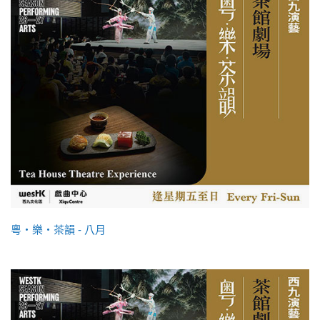
粵・樂・茶韻 - 八月