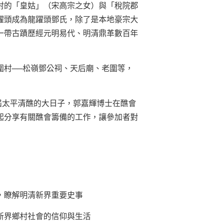
封的「皇姑」（宋高宗之女）與「稅院郡
躍頭成為龍躍頭鄧氏，除了是本地豪宗大
一帶古蹟歷經元明易代、明清鼎革數百年
圍村──松嶺鄧公祠、天后廟、老圍等，
一屆太平清醮的大日子，郭嘉輝博士在醮會
起分享有關醮會籌備的工作，讓參加者對
，瞭解明清新界重要史事
新界鄉村社會的信仰與生活