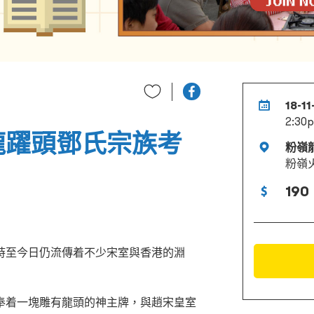
18-1
2:30p
龍躍頭鄧氏宗族考
粉嶺
粉嶺
190
時至今日仍流傳着不少宋室與香港的淵
奉着一塊雕有龍頭的神主牌，與趙宋皇室