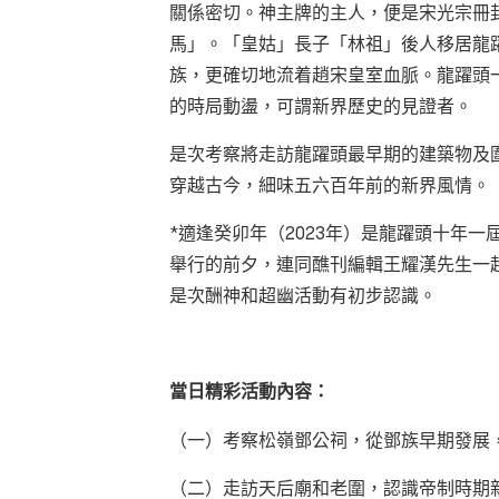
關係密切。神主牌的主人，便是宋光宗冊
馬」。「皇姑」長子「林祖」後人移居龍
族，更確切地流着趙宋皇室血脈。龍躍頭
的時局動盪，可謂新界歷史的見證者。
是次考察將走訪龍躍頭最早期的建築物及
穿越古今，細味五六百年前的新界風情。
*適逢癸卯年（2023年）是龍躍頭十年
舉行的前夕，連同醮刊編輯王耀漢先生一
是次酬神和超幽活動有初步認識。
當日精彩活動內容：
（一）考察松嶺鄧公祠，從鄧族早期發展
（二）走訪天后廟和老圍，認識帝制時期