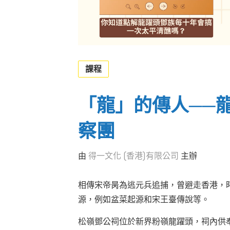
課程
「龍」的傳人──
察團
由
得一文化 (香港)有限公司
主辦
相傳宋帝昺為逃元兵追捕，曾避走香港，
源，例如盆菜起源和宋王臺傳說等。
松嶺鄧公祠位於新界粉嶺龍躍頭，祠內供