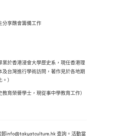
生分享醮會籌備工作
畢業於香港浸會大學歷史系，現任香港理
本及台灣進行學術訪問，著作見於各地期
化。）
史教育榮譽學士，現從事中學教育工作）
）
info@takyatculture.hk
查詢。活動當