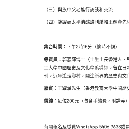
（三）與族中父老進行訪談和交流
（四）龍躍頭太平清醮醮刊編輯王耀漢先
集合時間：
下午2時15分（逾時不候）
導賞員：
郭嘉輝博士（土生土長香港人，
工大學中國歷史及文化學系導師。曾在日
刊。近年遊走鄉村，關注新界的歷史與文
嘉賓：
王耀漢先生（香港教育大學中國歷
價錢
：每位200元（包含手續費，附講義
有關報名及繳費WhatsApp
5406 9633或電郵