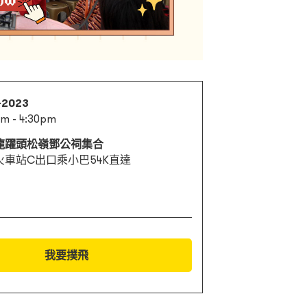
1-2023
m - 4:30pm
龍躍頭松嶺鄧公祠集合
火車站C出口乘小巴54K直達
我要撲飛